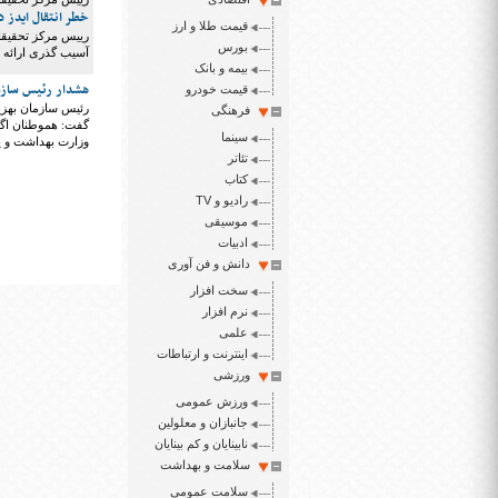
خطر انتقال ایدز د
قیمت طلا و ارز
بورس
آسیب‌ گذری ارائه م
بیمه و بانک
هشدار رئیس سازما
قیمت خودرو
رئیس سازمان بهزیس
فرهنگی
گفت: هموطنان اگر ب
سینما
وزارت بهداشت و یا
تئاتر
کتاب
رادیو و TV
موسیقی
ادبیات
دانش و فن آوری
سخت افزار
نرم افزار
علمی
اینترنت و ارتباطات
ورزشی
ورزش عمومی
جانبازان و معلولین
نابینایان و کم بینایان
سلامت و بهداشت
سلامت عمومی