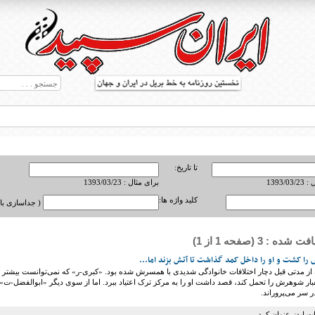
تا تاریخ:
1393/0
برای مثال : 1393/03/23
کلید واژه ها:
( جداسازی با ,
ه : 3 (صفحه 1 از 1)
ط بریل در جهان
را کشت و او را داخل کمد گذاشت تا آتش بزند اما...
تاد 36 ساله از مدتی قبل دچار اختلافات خانوادگی شدیدی با همسرش شده بود. «کبری-ر» که نمی‌توانست بیشتر
ار شوهرش را تحمل کند، قصد داشت او را به مرکز ترک اعتیاد ببرد. اما از سوی دیگر «ابوالفضل-ت»
ر سر می‌پروراند.
ت ایدز عنوان کرد