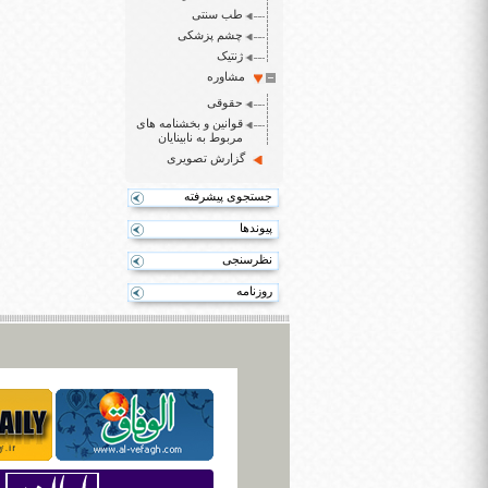
طب سنتی
چشم پزشکی
ژنتیک
مشاوره
حقوقی
قوانین و بخشنامه های
مربوط به نابینایان
گزارش تصویری
جستجوی پیشرفته
پیوندها
نظرسنجی
روزنامه