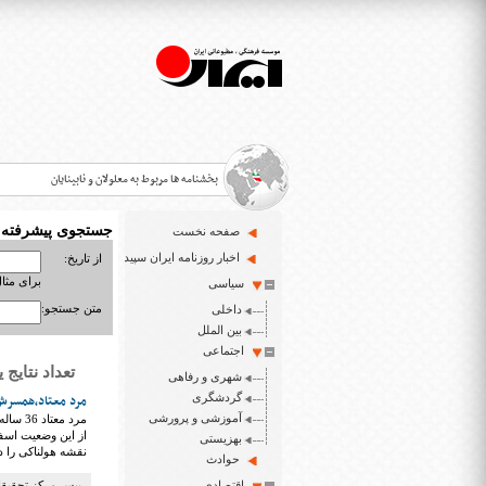
بخشنامه ها مربوط به معلولان و نابینایان
جستجوی پیشرفته
صفحه نخست
>
اخبار روزنامه ایران سپید
از تاریخ:
برای مثال : 3/23
سیاسی
قانون حمایت از حقوق معلولان
>
متن جستجو:
داخلی
اخبار حوزه معلولان و نابینایان
بین الملل
>
اجتماعی
تعداد نتایج یافت شد
شهری و رفاهی
ایران سپید سایت خبری نابینایان و تنها روزنامه به خ
>
گردشگری
مرد معتاد،همسرش 
آموزشی و پرورشی
مرد مع
از این وضعیت اسفب
بهزیستی
نقشه هولناکی را د
حوادث
اقتصادی
رییس مرکز تحقیقا