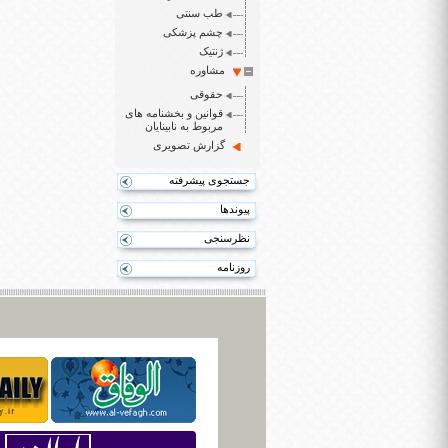
طب سنتی
چشم پزشکی
ژنتیک
مشاوره
حقوقی
قوانین و بخشنامه های
مربوط به نابینایان
گزارش تصویری
جستجوی پیشرفته
پیوندها
نظرسنجی
روزنامه