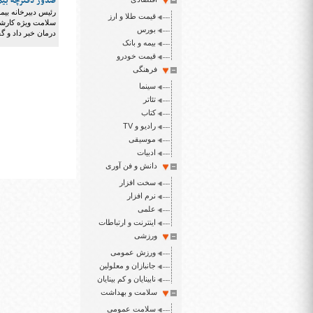
صدور دفترچه بیمه
رئیس دبیرخانه بی
قیمت طلا و ارز
بورس
درمان خبر داد و 
بیمه و بانک
قیمت خودرو
فرهنگی
سینما
تئاتر
کتاب
رادیو و TV
موسیقی
ادبیات
دانش و فن آوری
سخت افزار
نرم افزار
علمی
اینترنت و ارتباطات
ورزشی
ورزش عمومی
جانبازان و معلولین
نابینایان و کم بینایان
سلامت و بهداشت
سلامت عمومی