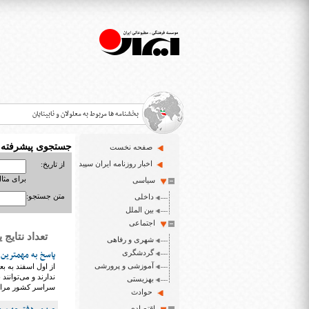
بخشنامه ها مربوط به معلولان و نابینایان
جستجوی پیشرفته
صفحه نخست
>
اخبار روزنامه ایران سپید
از تاریخ:
برای مثال : 3/23
سیاسی
قانون حمایت از حقوق معلولان
>
متن جستجو:
داخلی
اخبار حوزه معلولان و نابینایان
بین الملل
>
اجتماعی
تعداد نتایج یافت شد
شهری و رفاهی
ایران سپید سایت خبری نابینایان و تنها روزنامه به خ
>
گردشگری
پاسخ به مهمترین
آموزشی و پرورشی
از اول اسفند به ب
ندارند و می‌توانن
بهزیستی
سراسر کشور مراجع
حوادث
اقتصادی