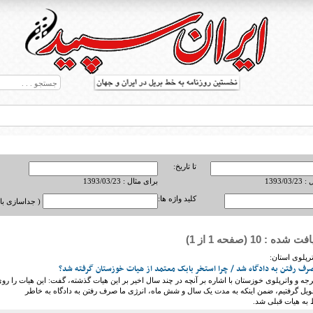
تا تاریخ:
1393/0
برای مثال : 1393/03/23
کلید واژه ها:
( جداسازی با ,
ه : 10 (صفحه 1 از 1)
ط بریل در جهان
ترپلوی استان:
رجه و واترپلوی خوزستان با اشاره بر آنچه در چند سال اخیر بر این هیات گذشته، گفت: این هیات را رو
ویل گرفتیم، ضمن اینکه به مدت یک سال و شش ماه، انرژی ‌ما صرف رفتن به دادگاه به خاطر
به هیات قبلی شد.