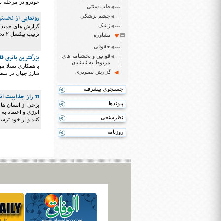
خودرو در مرحله 
طب سنتی
چشم پزشکی
رونمایی از نخستین
ژنتیک
ترتیب پیکسل ۲ نخستین تلفن هوشمند مجهز به این نوع تراشه خواهد بود.
مشاوره
حقوقی
قوانین و بخشنامه های
بزرگترین باتری قابل ش
مربوط به نابینایان
گزارش تصویری
شارژ جهان در منطقه‌ای ا
جستجوی پیشرفته
11 راز جذابیت انسان های دوست داشتنی
پیوندها
برخی از انسان ها 
انرژی و اعتماد ب
نظرسنجی
کنند و از خود ترش
روزنامه