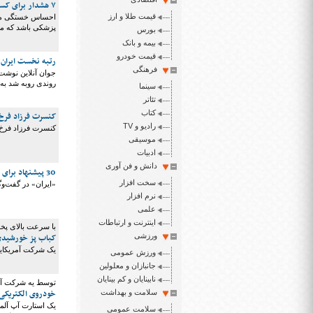
۷ هشدار برای کسانی که مدام احساس خستگی می‌کنند!
قیمت طلا و ارز
احساس خستگی مداو
پزشکی باشد که ممک
بورس
بیمه و بانک
قیمت خودرو
رتبه نخست ایران 
فرهنگی
جوان آنلاین نوش
روندی روبه شد به
سینما
تئاتر
کتاب
کنسرت فرزاد فرخ 
رادیو و TV
کنسرت فرزاد فرخ 
موسیقی
ادبیات
دانش و فن آوری
30 پیشنهاد برای کاهش مصرف سوخت
سخت افزار
«ایران» در گفت‌و‌
نرم افزار
علمی
اینترنت و ارتباطات
با سرعت بالای پخ
ورزشی
کباب پز خورشید
یک شرکت آمریکایی یک کباب پز 
ورزش عمومی
جانبازان و معلولین
نابینایان و کم بینایان
توسط یه شرکت آل
خودروی الکتریکی 
سلامت و بهداشت
یک استارت آپ آلم
سلامت عمومی