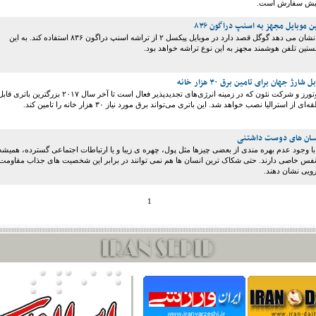
پیش سفارش است.
 موبایل مجهز به اسنپ دراگون ۸۳۶
گزارش های جدید نشان می دهد گوگل قصد دارد در موبایل پیکسل ۲ از تراشه اسنپ دراگون ۸۳۶ استفاده کند. به این
ارژ جهان برای تامین برق ۳۰ هزار خانه
با همکاری تسلا موتورز و شرکت نئون که در زمینه انرژی‌های تجدیدپذیر فعال است تا آخر سال ۲۰۱۷ بزرگترین باتری ق
ز استرالیا نصب خواهد شد. این باتری می‌تواند برق مورد نیاز ۳۰ هزار خانه را تامین کند.
با وجود عدم بهره مندی از بعضی چیزها مثل پول، چهره ی زیبا و یا ارتباطات اجتماعی گسترده، همیشه
ه نفس خاصی دارند. حتی شکاک ترین انسان ها هم نمی توانند در برابر این شخصیت های جذاب مقاومت
رویی نشان دهند.
1