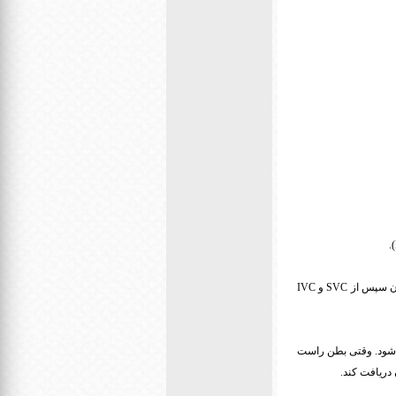
SVC خون را از نیمه بالایی بدن انسان جمع آوری کرده در حالی که IVC از نیمه پایینی خون را به قلب می برد. خون سپس از SVC و IVC
 منقبض می شود، خون از طریق دریچه سه لختی (4) رد شده و وارد بطن راست (5) می شود. وقتی بطن راست