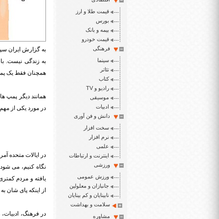
قیمت طلا و ارز
بورس
بیمه و بانک
قیمت خودرو
فرهنگی
به گزارش ایران سپی
سینما
به زندگی نیست. با
تئاتر
همچنان فقط یک پم
کتاب
رادیو و TV
همانند دیگر پمپ ها
موسیقی
ادبیات
در مورد یکی از مهم 
دانش و فن آوری
سخت افزار
نرم افزار
علمی
اینترنت و ارتباطات
ورزشی
ورزش عمومی
یافته و مردم کمتری
جانبازان و معلولین
از اینکه پای شان به
نابینایان و کم بینایان
سلامت و بهداشت
در فرهنگ، ادبیات، 
مشاوره