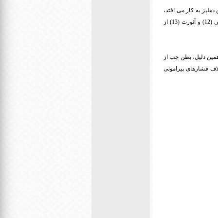
به دهلیز چپ (9) باز می گردد. وقتی این دهلیز به کار می افتد،
خون از طریق دریچه میترال (10) به بطن چپ (11) می رود. بطن چپ، به سبب پمپاژ خون به درون درچه آئورتی (12) و آئورت (13) از
مین دلیل، بطن چپ از
خلاف فشارهای پیرامونی