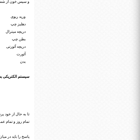
و سپس خون از شش 
ورید ریوی
دهلیز چپ
دریچه میترال
بطن چپ
دریچه آئورتی
آئورت
بدن
سیستم الکتریکی ب
تا به حال از خود پ
تمام روز و تمام عم
پاسخ را باید در می