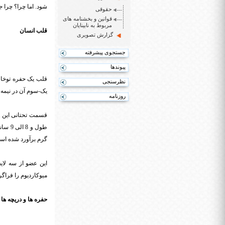
شود. اما چرا؟ چرا ج
حقوقی
قوانین و بخشنامه های
مربوط به نابینایان
قلب انسان
گزارش تصویری
جستجوی پیشرفته
پیوندها
قلب یک حفره توخا
نظرسنجی
یک-سوم آن در نیمه
روزنامه
گرم برآورد شده است که این یعنی قلب
این عضو از سه لایه
میوکاردیوم را فراگ
حفره ها و دریچه ها