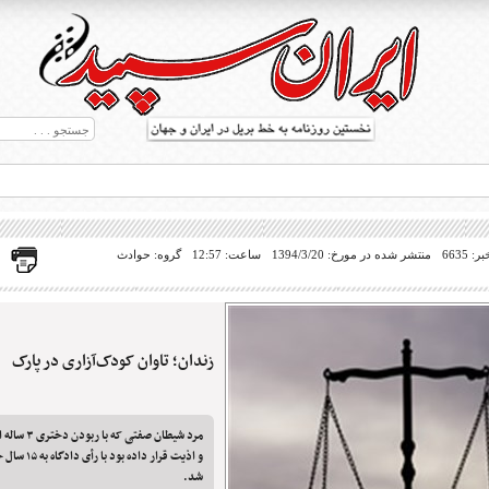
 6635
منتشر شده در مورخ: 1394/3/20
ساعت: 12:57
گروه: حوادث
زندان؛ تاوان کودک‌آزاری در پارک
ط بریل در جهان
مرد شیطان صفتی
و اذیت قرار دا
شد.