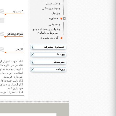
طب سنتی
چشم پزشکی
کلید واژه
ژنتیک
مشاوره
حقوقی
قوانین و بخشنامه های
مربوط به نابینایان
نظرات بینندگان
گزارش تصویری
جستجوی پیشرفته
نظر شما
پیوندها
لطفا جهت تسهیل ارتب
نظرسنجی
نکات را در نظر داشته
1.ارسال پیام های تو
روزنامه
اسلامی ،ایرانی ما در
خودداری فرمایید.
2.از تایپ جملات فارسی با حروف انگلیسی خودداری کنید.
3.از ارسال پیام ها
خودداری کنید.
4. ثبت نظرات در سايت ايران سپيد براي هر نظر حداکثر 400 واژه است.