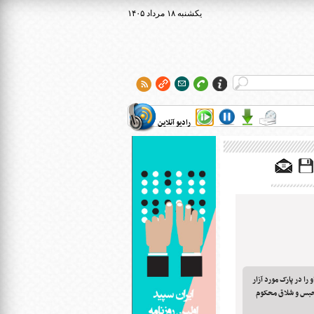
۱۴۰۵ يکشنبه ۱۸ مرداد
رادیو آنلاین
 که با ربودن دختری ۳ ساله او را در پارک مورد آزار
ده بود با رأی دادگاه به ۱۵ سال حبس و شلاق محکوم