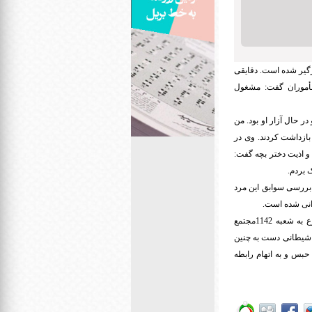
رگیر شده است. دقایقی
 بود به مأموران گفت: مشغول
ر حال آزار او بود. من
بازداشت کردند. وی در
و اذیت دختر بچه گفت:
 بردم.
م.بررسی سوابق این مرد
در چنین شرایطی پرونده اتهامی‌اش با صدور قرار مجرمیت و کیفرخواست به اتهام آدم‌ربایی و رابطه نامشروع به شعبه 1142مجتمع
ه اعتراف کرد و گفت با وسوسه شیطانی دست به چنین
 این، قاضی دادگاه وی را مجرم تشخیص داد و او را به اتهام آدم ربایی به تحمل 15سال حبس و به اتهام رابطه