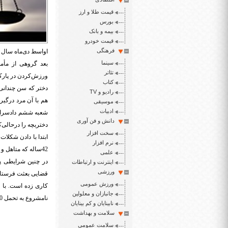
قیمت طلا و ارز
بورس
بیمه و بانک
قیمت خودرو
فرهنگی
اواسط دی‌ماه سال گ
سینما
تئاتر
ورزش‌کردن در پارک 
کتاب
دختر که سن چندانی 
رادیو و TV
هم با آن مرد درگیر
موسیقی
ادبیات
شعبه ششم دادسرای 
دانش و فن آوری
دختربچه را درحالی‌ک
سخت افزار
ابتدا با دادن شکلات
نرم افزار
42ساله که متاهل و دارای 2فرزند است نشان می‌دهد او پیش از این 2بار به اتهام آزار و اذیت کودکان دستگیر و زندانی شده است.
علمی
اینترنت و ارتباطات
ورزشی
ورزش عمومی
جانبازان و معلولین
نامشروع به تحمل 90ضربه شلاق محکوم کرد.
نابینایان و کم بینایان
سلامت و بهداشت
سلامت عمومی