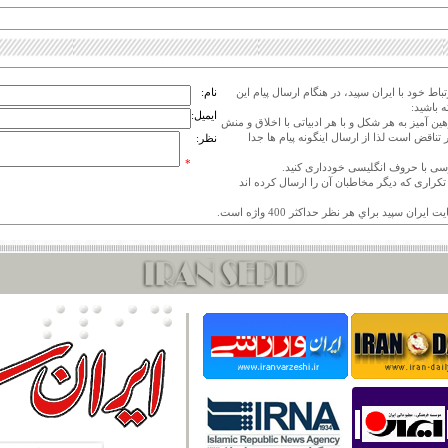
اط خود با ایران سپید، در هنگام ارسال پیام این
نام:
 باشید:
ایمیل:
هین آمیز به هر شکل و با هر ادبیاتی با اخلاق و منش
 تناقض است لذا از ارسال اینگونه پیام ها جدا
نظر:
*
ی تکراری که دیگر مخاطبان آن را ارسال کرده اند