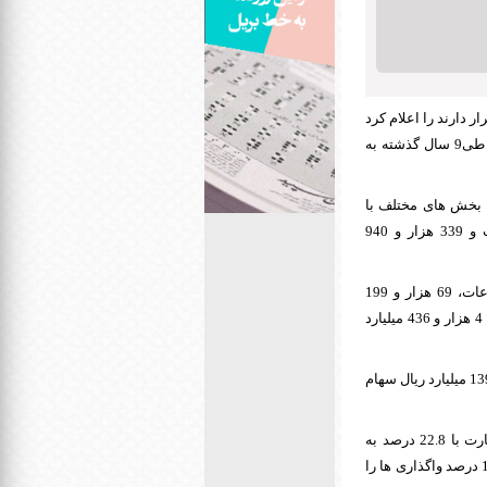
سهام قرار دارند را اعلام کرد
که بر اساس آن وزارت نفت بالاترین میزان فروش سهام و وزارت آموزش و پرورش کمترین میزان را طی9 سال گذشته به
 اول مهرماه سال جاری به بخش های مختلف با
روش های مختلف واگذار شده است، 694 هزار و 259 میلیاردریال از زیرمجموعه های وزارت نفت و 339 هزار و 940
همچنین 115 هزار و 783 میلیارد ریال از سهام فروش رفته متعلق به وزارت ارتباطات و فناوری اطلاعات، 69 هزار و 199
میلیاردریال متعلق به وزارت امور اقتصادی و دارایی، 240 هزار و 696 میلیارد ریال متعلق به وزارت نیرو، 4 هزار و 436 میلیارد
در عین حال در این 9 سال وزارت آموزش و پرورش 90 میلیارد ریال و وزارت راه و شهرسازی 29 هزار و 139 میلیارد ریال سهام
آمار واگذاری سهام نشان دهنده این است که وزارت نفت با 46.6 درصد و وزارت صنعت، معدن و تجارت با 22.8 درصد به
ترتیب رتبه های اول و دوم واگذاری وزارتخانه ها را به خود اختصاص داده اند. پس از آنها وزارت نیرو 16.1 درصد واگذاری ها را