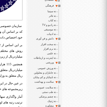
فرهنگی
سینما
تئاتر
کتاب
رادیو و TV
موسیقی
ادبیات
خود اختصاص داده
دانش و فن آوری
سخت افزار
نرم افزار
علمی
میلیاردریال از ز
اینترنت و ارتباطات
ورزشی
ورزش عمومی
جانبازان و معلولین
ریال متعلق به وزا
نابینایان و کم بینایان
سلامت و بهداشت
سلامت عمومی
زیرمجموعه های خود
طب سنتی
چشم پزشکی
ژنتیک
مشاوره