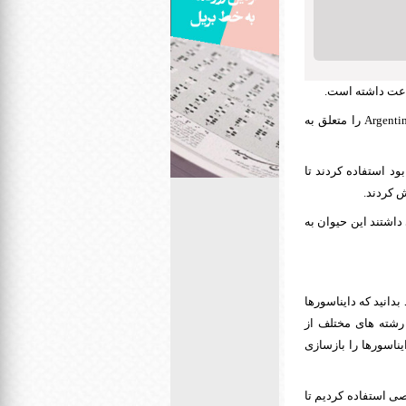
تیم دانشگاه منچستر با همکاری دانشمندانی در آرژانتین توانستند اسکلت 40 متری دایناسور Argentinosaurus را متعلق به
ای که معادل کار 30 هزار رایانه شخصی بود استفاده کردند تا
ش کردند.
داشتند این حیوان به
دانید که دایناسورها
رشته های مختلف از
یناسورها را بازسازی
 از تکنیکی معادل استفاده از 30 هزار رایانه شخصی استفاده کردیم تا