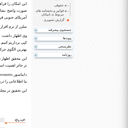
حقوقی
صورت واضح نشان 
قوانین و بخشنامه های
مربوط به نابینایان
آمریکای جنوبی قرار
گزارش تصویری
سلرز از نرم افزار خودش به نام Gaitsym برای تحقیق درباره ت
جستجوی پیشرفته
وی اظهار داشت: نک
پیوندها
کپی برداریم کنیم.
نظرسنجی
بهترین الگوی حرک
روزنامه
این محقق اظهار 
تر حائز اهمیت اس
ما اطلاعاتی را در
این تحقیق در مجله PLOS ONE منتشر شده ا
کلید واژه