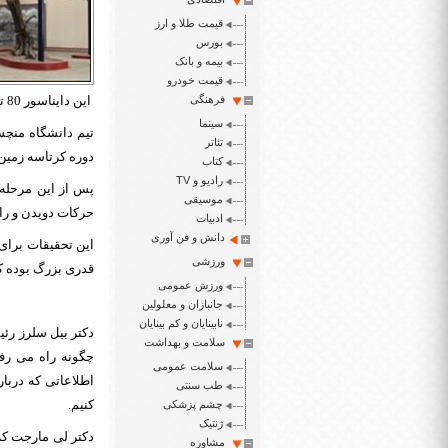
قیمت طلا و ارز
بورس
بیمه و بانک
قیمت خودرو
فرهنگی
این دایناسور 80 تن وزن داشته و شبیه سازی رایانه ای نشان می دهد که سرعتی معادل 8 کیلومتر در ساعت داشته است.
سینما
تئاتر
دوره کرتاسه زمین
کتاب
رادیو و TV
موسیقی
حرکات دویدن و راه
ادبیات
دانش و فن آوری
این تحقیقات برای 
ورزشی
قدری بزرگ بوده ک
ورزش عمومی
جانبازان و معلولین
نابینایان و کم بینایان
دکتر بیل سلرز رئی
سلامت و بهداشت
چگونه راه می رفت
سلامت عمومی
اطلاعاتی که دربا
طب سنتی
کنیم.
چشم پزشکی
ژنتیک
مشاوره