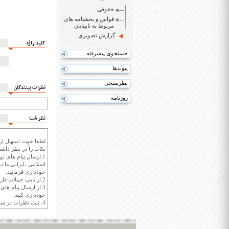
حقوقی
قوانین و بخشنامه های
مربوط به نابینایان
گزارش تصویری
کلید واژه
جستجوی پیشرفته
پیوندها
نظرسنجی
نظرات بینندگان
روزنامه
نظر شما
لطفا جهت تسهیل ارتب
نکات را در نظر داشته
1.ارسال پیام های تو
اسلامی ،ایرانی ما در
خودداری فرمایید.
2.از تایپ جملات فارسی با حروف انگلیسی خودداری کنید.
3.از ارسال پیام ها
خودداری کنید.
4. ثبت نظرات در سايت ايران سپيد براي هر نظر حداکثر 400 واژه است.