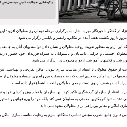
و گردشگری به وظایف قانونی خود عمل نمی ک
 در گفتگو با خبرنگار مهر با اشاره به برگزاری مرحله دوم اردوی معلولان افزود: این 
مروز تا روز یکشنبه هفته آینده در تنکابن، رامسر و بابلسر برگزار می شود.
نکه این اردو به منظور تقویت روحیه معلولان و نشان دادن توانمندیهای آنان به جامعه 
 معلولان جسمی و حرکتی، نابینایان و ناشنوایان به همراه فرزندان خود حضور دارن
زشی و کلاسهای آموزشی ازدواج معلولان و...، برگزار می شود.
 از حقوق معلولان با انتقاد از مناسب سازی نبودن اماکن تفریحی و بهداشتی بین
ودیتها در این اماکن به حدی است که رنج و مشقت بین راه بری استفاده معلولان از 
ن راه لذت و شعف اردوی دسته جمعی معلولان را تحت الشعاع قرار داده است .
 با انتقاد از سازمان گردشگری تاکید کرد: این سازمان با تمام بوق و کرنای خود و 
 دهد نه تنها کوچکترین خدمتی به معلولان نمی کند بلکه خود را پیرو قوانین و دست
اماکن و معابر بین راهی برای معلولان متعهد نمی داند.
اس قانون جامع مصوب مجلس تمامی دستگاهها ملزم به رعایت مناسب سازی اماکن و 