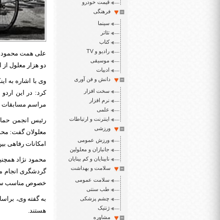
قیمت خودرو
فرهنگی
سینما
تئاتر
کتاب
رادیو و TV
علی همت محمودنژاد
موسیقی
دو هزار معلول از ا
ادبیات
دانش و فن آوری
وی با اشاره به ای
سخت افزار
کرد: در این اردو
نرم افزار
مراسم مسابقات ور
علمی
اینترنت و ارتباطات
رئیس انجمن حمایت
ورزشی
معلولان گفت: محد
ورزش عمومی
امکانات رفاهی بی
جانبازان و معلولین
نابینایان و کم بینایان
محمود نژاد همچنین
سلامت و بهداشت
گردشگری انجام می
سلامت عمومی
خصوص مناسب سازی 
طب سنتی
به گفته وی، براس
چشم پزشکی
ژنتیک
هستند.
مشاوره