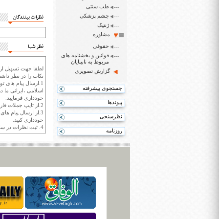
طب سنتی
چشم پزشکی
نظرات بینندگان
ژنتیک
مشاوره
نظر شما
حقوقی
قوانین و بخشنامه های
مربوط به نابینایان
لطفا جهت تسهیل ارتب
گزارش تصویری
نکات را در نظر داشته
1.ارسال پیام های تو
جستجوی پیشرفته
اسلامی ،ایرانی ما در
خودداری فرمایید.
پیوندها
2.از تایپ جملات فارسی با حروف انگلیسی خودداری کنید.
3.از ارسال پیام ها
نظرسنجی
خودداری کنید.
4. ثبت نظرات در سايت ايران سپيد براي هر نظر حداکثر 400 واژه است.
روزنامه