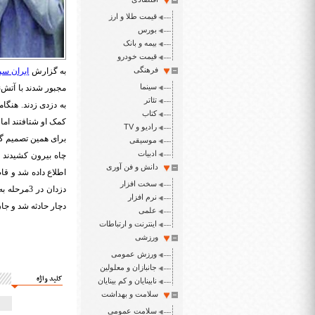
قیمت طلا و ارز
بورس
بیمه و بانک
قیمت خودرو
فرهنگی
به گزارش
ایران سپ
سینما
تئاتر
کتاب
کمک او شتافتند اما 
رادیو و TV
برای همین تصمیم گر
موسیقی
ادبیات
چاه بیرون کشیدند 
دانش و فن آوری
اطلاع داده شد و ق
سخت افزار
دزدان در 
نرم افزار
دچار حادثه شد و جان
علمی
اینترنت و ارتباطات
ورزشی
ورزش عمومی
جانبازان و معلولین
کلید واژه
نابینایان و کم بینایان
سلامت و بهداشت
سلامت عمومی