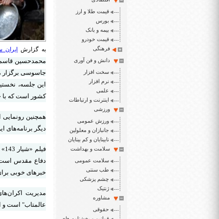
قیمت طلا و ارز
بورس
بیمه و بانک
قیمت خودرو
فرهنگی
به گزارش
ایران س
دانش و فن آوری
سخت افزار
جاسوسی برگزار م
نرم افزار
علمی
کشور است که با ح
اینترنت و ارتباطات
ورزشی
ورزش عمومی
دیگر برنامه‌های ا
جانبازان و معلولین
نابینایان و کم بینایان
فی
سلامت و بهداشت
سلامت عمومی
طب سنتی
خبرهای خوبی برای ا
چشم پزشکی
ژنتیک
مشاوره
عالمتاب" است و ا
حقوقی
قوانین و بخشنامه های