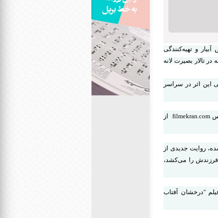
143» به کارگردانی نرگس آبیار و تهیه‌کنندگی
اه ساعت 10 صبح ویژه اهالی رسانه در تالار بصیرت لانه
ی دانشگاهی و جنبی این اثر در سراسر
همچنین رونمایی از سامانه ثبت نام برای اکران‌های جنبی و دانشگاهی کلیه آثار سینمایی کشور به آدرس filmekran.com از
ه شده، روایت جدیدی از
 عاشقانه انتظار بازگشت فرزندش را می‌کشد،
 موسسه پخش و توزیع فیلم "درخشان آفتاب