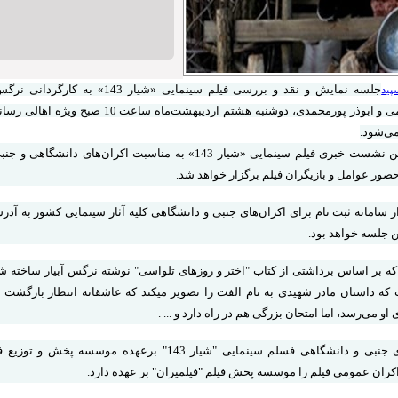
جلسه نمایش و نقد و بررسی فیلم سینمایی «شیار 
پید
محمدحسین قاسمی و ابوذر پورمحمدی، دوشنبه هشتم اردیبهشت‌م
ی‌شود.
این جلسه، نخستین نشست خبری فیلم سینمایی «شیار 143» به مناسبت اکران‌ها
ضور عوامل و بازیگران فیلم برگزار خواهد شد.
ین جلسه خواهد بود.
لم «شیار 143» که بر اساس برداشتی از کتاب "اختر و روزهای تلواسی" نوشته نرگس آبیار ساخت
دفاع مقدس است که داستان مادر شهیدی به نام الفت را تصویر می‎کند که
و می‌رسد، اما امتحان بزرگی هم در راه دارد و ... .
مدیریت اکران‌های جنبی و دانشگاهی فسلم سینمایی "شیار 143" برعهده
کران عمومی فیلم را موسسه پخش فیلم "فیلمیران" بر عهده دارد.