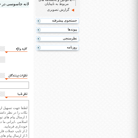
لانه جاسوسی در خی
مربوط به نابینایان
گزارش تصویری
جستجوی پیشرفته
پیوندها
نظرسنجی
روزنامه
کلید واژه
نظرات بینندگان
نظر شما
لطفا جهت تسهیل ارتب
نکات را در نظر داشته
1.ارسال پیام های تو
اسلامی ،ایرانی ما در
خودداری فرمایید.
2.از تایپ جملات فارسی با حروف انگلیسی خودداری کنید.
3.از ارسال پیام ها