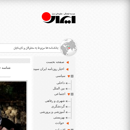
بخشنامه ها مربوط به معلولان و نابینایان
صفحه نخست
شناسه خبر:
>
اخبار روزنامه ایران سپید
سیاسی
قانون حمایت از حقوق معلولان
>
داخلی
اخبار حوزه معلولان و نابینایان
بین الملل
>
اجتماعی
شهری و رفاهی
ایران سپید سایت خبری نابینایان و تنها روزنامه به خ
>
گردشگری
آموزشی و پرورشی
بهزیستی
حوادث
اقتصادی