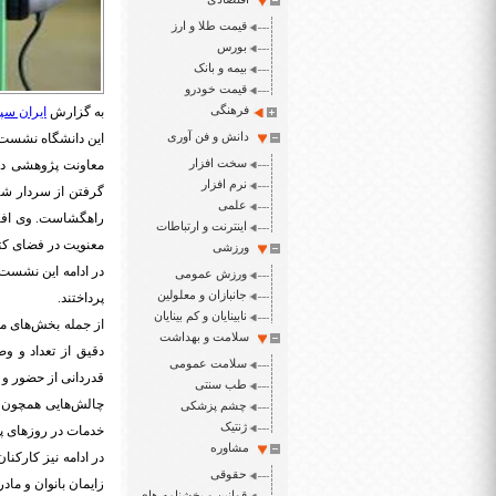
قیمت طلا و ارز
بورس
بیمه و بانک
قیمت خودرو
فرهنگی
به گزارش
ایران سپی
دانش و فن آوری
این دانشگاه نشست و
سخت افزار
معاونت پژوهشی دان
نرم افزار
گرفتن از سردار شه
علمی
راهگشاست. وی افزو
اینترنت و ارتباطات
معنویت در فضای کتا
ورزشی
در ادامه این نشست 
ورزش عمومی
جانبازان و معلولین
پرداختند.
نابینایان و کم بینایان
از جمله بخش‌های مو
سلامت و بهداشت
دقیق از تعداد و و
سلامت عمومی
قدردانی از حضور و ه
طب سنتی
چالش‌هایی همچون م
چشم پزشکی
ژنتیک
خدمات در روزهای پن
مشاوره
در ادامه نیز کارک
حقوقی
زایمان بانوان و ماد
قوانین و بخشنامه های