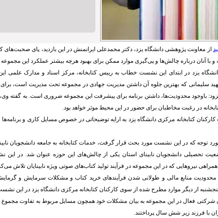
د
از معاونت پژوهشی دانشگاه یزد، دکتر محمدعلی ایرانمنش در این بازدید، پای صحبت‌های کا
 با آنان درباره چالش‌ها و پی‌گیری موارد ممکن برای بهبود هرچه بیشتر عملکرد این مجموعه 
شگاه یزد در ابتدای این نشست خطاب به رییس کتابخانه، مرکز اسناد و مدارک علمی ای
ید سلیمانی که بهترین جلوه آن داشتن مدیریت جهادی در مجموعه تحت مدیریت است، برای 
د: باوجود محدودیت‌ها، داشتن برنامه برای پیشرفت این مجموعه ضروری است. به گفته وی،
بخانه در رغبت مخاطبان برای حضور در این محیط موثر خواهد بود.
کارکنان کتابخانه مرکزی دانشگاه یزد به ارایه توضیحاتی در خصوص مسایل کاری و برنامه‌ها 
رد توجه که در این نشست مورد بحث قرار گرفت، خدمات کتابخانه به جامعه دانشجویان نابینای
ضعیت تحصیلی دانشجویان نابینای استان یکی از چالش‌های این حوزه عنوان شد. در این 
مراهی نیروهایی که در این مجموعه در فرآیند تولید کتاب‌های صوتی ویژه نابینایان تلاش می‌کنن
حدودیت منابع مالی و طولانی شدن فرآیندهای خرید کتاب و مشکلات سرمایش و گرمایش 
جشنبه از دیگر موارد مطرح شده از سوی کارکنان کتابخانه مرکزی دانشگاه یزد در این نشست 
نان شرکتی فعال در این مجموعه به بیان مشکلات خود همچون مسایل مربوط به تفاوت مجمو
ران با فرزند زیر شش سال پرداختند.