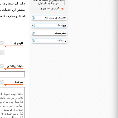
مربوط به نابینایان
دکتر ایرانمنش در پ
گزارش تصویری
بیشتر این خدمات ب
اسناد و مدارک علمی
جستجوی پیشرفته
پیوندها
نظرسنجی
روزنامه
کلید واژه
و
نظرات بینندگان
نظر شما
لطفا جهت تسهیل ارتب
نکات را در نظر داشته
1.ارسال پیام های تو
اسلامی ،ایرانی ما در
خودداری فرمایید.
2.از تایپ جملات فارسی با حروف انگلیسی خودداری کنید.
3.از ارسال پیام ها