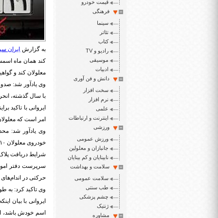
قیمت خودرو
فرهنگی
سینما
تئاتر
کتاب
به گزارش
ایران سپ
رادیو و TV
موسیقی
کند همان ماه اسمش
ادبیات
معلولان کند و گواه
دانش و فن آوری
وی یادآور شد: صدور
سخت افزار
با سال گذشته، انحراف معی
نرم افزار
ایروانی با تاکید ب
علمی
اینترنت و ارتباطات
امر است که معلولان
ورزشی
وی یادآور شد: محدو
ورزش عمومی
خودروی معلولان ۱۰ برابر شود، این خدمت به آنها ارائه خواهد شد.
جانبازان و معلولین
شرایط دریافت پلاک 
نابینایان و کم بینایان
سرپرست دفتر امور 
سلامت و بهداشت
حرکتی در اندام‌های 
سلامت عمومی
طب سنتی
وی تاکید کرد: به ط
چشم پزشکی
ایروانی با بیان این
ژنتیک
اسم خودش باشد، افز
مشاوره