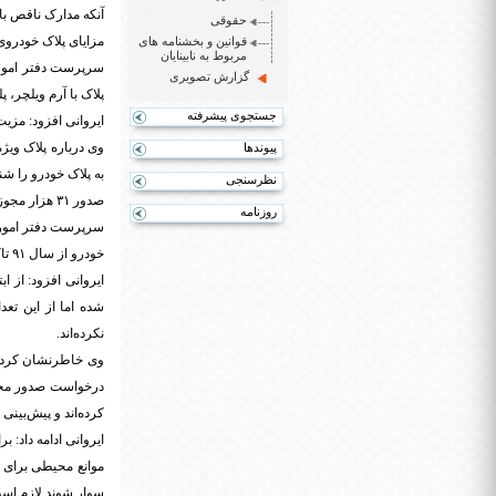
آنکه مدارک ناقص با
حقوقی
مزایای پلاک خودروی
قوانین و بخشنامه های
مربوط به نابینایان
سرپرست دفتر امور ت
گزارش تصویری
پلاک با آرم ویلچر، پ
جستجوی پیشرفته
ایروانی افزود: مزیت
وی درباره پلاک ویژ
پیوندها
به پلاک خودرو را شنا
نظرسنجی
صدور ۳۱ هزار مجوز برای استفاده معلولان از پلاک ویژه خودرو
روزنامه
خودرو از سال ۹۱ تاکنون از سوی این سازمان صادر شده است.
شده اما از این تع
نکرده‌اند.
کرده‌اند و پیش‌بینی می‌شود تا پ
ایروانی ادامه داد: 
موانع محیطی برای م
سوار شوند لازم است 