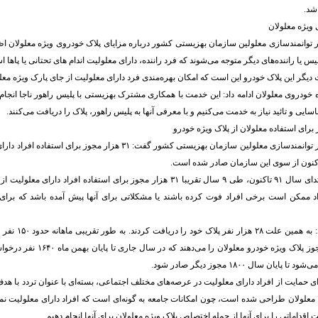
شد.
 ویژه معلولان
وانمندسازی معلولین سازمان بهزیستی کشور درباره مزایای پلاک خودروی ویژه معلولان اظه
لیس یا راننده‌های دیگر متوجه می‌شوند که فرد راننده، دارای معلولیت اندام های تحتانی یا پاها 
 دیگر این پلاک خودرو این است که امکان بهره‌مندی فرد دارای معلولیت از جای پارک ویژه معلو
ه خودروی معلولان ادامه داد: این خدمت با همکاری مشترک بهزیستی با پلیس راهور ناجا انجام 
سایی و تائید نیاز به خدمت می‌کنیم و با معرفی آنها به پلیس راهور، پلاک را دریافت می‌کنند.
سرپرست دفتر امور توانمندسازی معلولین سازمان بهزیستی کشور گفت: ۳۱ هزار مجو
ایروانی افزود: از ابتدای سال ۹۱ تاکنون، طی ۹ سال تقریبا ۳۱ هزار مجوز برای استفاده افرا
داد ممکن است برخی افراد فوت کرده باشند یا مشکلاتی برای آنها پیش آمده باشد که برا
وی خاطرنشان کرد: به هم
درخواست صدور مجوز پلاک ویژه خودرو معلول
ایان سال ۱۸۰۰ مجوز دیگر صادر شود.
برای حمایت از افراد دارای معلولیت در عرصه‌های مختلف اجتماعی، بسته‌ای با عنوان تردد با 
علولان طراحی شده است، چون امکانات جامعه به گونه‌ای است که افراد دارای معلولیت نمی‌
اقداماتی را برای آنها از جمله اختصاص پلاک ویژه معلولان برای آنها انجام دهیم.