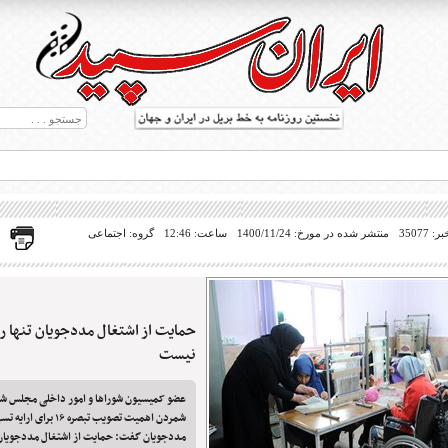
35077
منتشر شده در مورخ: 1400/11/24
ساعت: 12:46
گروه: اجتماعی
حمایت از اشتغال مددجویان تنها ر
ط بریل در جهان
نیست
عضو کمیسیون شوراها و امور داخلی مجلس شور
شمردن اهمیت تصویب تبصره ۱۶
مددجویان گفت: حمایت از اشتغال مددجویان ک