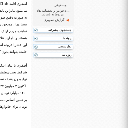
آصفری ادامه داد: اگ
حقوقی
می‌شود بنابراین بای
قوانین و بخشنامه های
مربوط به نابینایان
به صورت دقیق صور
گزارش تصویری
بسیاری از مددجویا
جستجوی پیشرفته
نماینده مردم اراک
هستند و ناچارند علا
پیوندها
این قشر افزوده اس
نظرسنجی
جامعه بتوانند بدون
روزنامه
شرایط تحت پوشش نما
نهاد بدون دغدغه نس
۱۲۰۰ میلیارد تومان به عنوان مستمری به این افراد پرداخت می‌شود.
تومان برای خانوارها