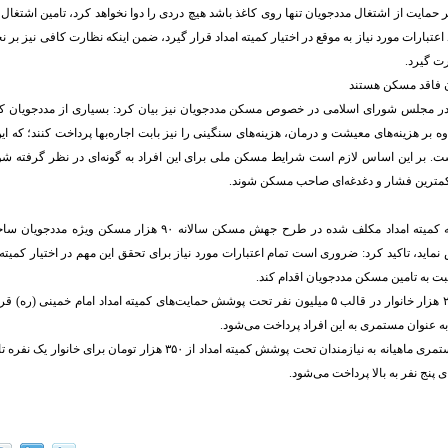
ر حمایت از اشتغال مددجویان تنها روی کاغذ باشد هیچ دردی را دوا نخواهد کرد، تامین اشتغال
د اعتبارات مورد نیاز به موقع در اختیار کمیته امداد قرار گیرد، ضمن اینکه نظارت کافی نیز بر ن
ت گیرد.
ن فاقد مسکن هستند
 در مجلس شورای اسلامی در خصوص مسکن مددجویان نیز بیان کرد: بسیاری از مددجویان کم
وه بر هزینه‌های معیشت و درمان، هزینه‌های سنگینی را نیز بابت اجاره‌بها پرداخت کنند؛ که 
ت. بر این اساس لازم است شرایط مسکن ملی برای این افراد به گونه‌ای در نظر گرفته شود
 کمترین فشار و دغدغه‌ای صاحب مسکن شوند.
آصفری با بیان اینکه کمیته امداد مکلف شده در طرح جهش مسکن سالانه ۹۰ ه
ید، تاکید کرد: ضروری است تمام اعتبارات مورد نیاز برای تحقق این مهم در اختیار کمیته ام
بت به تامین مسکن مددجویان اقدام کند.
اکنون ۲ میلیون ۲۴۷ هزار خانوار در قالب ۵ میلیون نفر تحت پوشش حمایت‌های کمیته امداد امام خمینی 
ی پنج نفر به بالا پرداخت می‌شود.