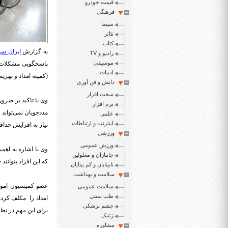
قیمت خودرو
فرهنگی
سینما
تئاتر
کتاب
به گزارش
ایران سپ
رادیو و TV
موسیقی
پاسخگویی مشکلات ا
ادبیات
(کمیته امداد و بهز
دانش و فن آوری
سخت افزار
نرم افزار
مددجویان نمی‌تواند
علمی
اینترنت و ارتباطات
نیاز به افزایش حداقل ۴۰ درصدی مستمری برای این قشر به شدت احساس 
ورزشی
ورزش عمومی
جانبازان و معلولین
که این افراد بتوانن
نابینایان و کم بینایان
سلامت و بهداشت
عضو کمیسیون امور
سلامت عمومی
طب سنتی
چشم پزشکی
برای این مهم در نظر
ژنتیک
مشاوره