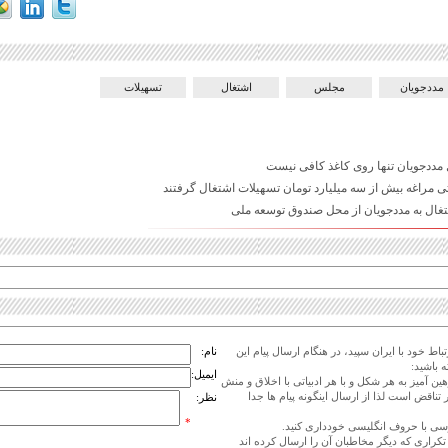
مددجویان
مجلس
اشتغال
تسهیلات
 مددجویان تنها روی کاغذ کافی نیست
 مراغه بیش از سه میلیارد تومان تسهیلات اشتغال گرفتند
تغال به مددجویان از محل صندوق توسعه ملی
اط خود با ایران سپید، در هنگام ارسال پیام این
نام:
 باشید:
ایمیل:
هین آمیز به هر شکل و با هر ادبیاتی با اخلاق و منش
 تناقض است لذا از ارسال اینگونه پیام ها جدا
نظر:
*
ی تکراری که دیگر مخاطبان آن را ارسال کرده اند