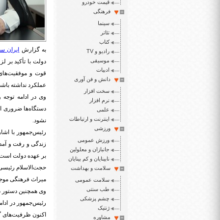
قیمت خودرو
فرهنگی
سینما
تئاتر
کتاب
به گزارش
ایران سپ
رادیو و TV
موسیقی
دولت با تأکید بر 
ادبیات
قوت و موفقیت‌های 
دانش و فن آوری
عملکرد نداشته باشد
سخت افزار
وی در ادامه توجه
نرم افزار
دستگاه‌ها ضروری اس
علمی
اینترنت و ارتباطات
نشود.
ورزشی
رئیس‌جمهور با اشار
ورزش عمومی
زندگی و رفت و آمد
جانبازان و معلولین
بر عهده دولت است.
نابینایان و کم بینایان
حجت‌الاسلام رئیسی 
سلامت و بهداشت
میراث فرهنگی موجود
سلامت عمومی
طب سنتی
وی همچنین دستور داد
چشم پزشکی
رئیس‌جمهور در ادام
ژنتیک
اکنون ظرفیت‌های گس
مشاوره