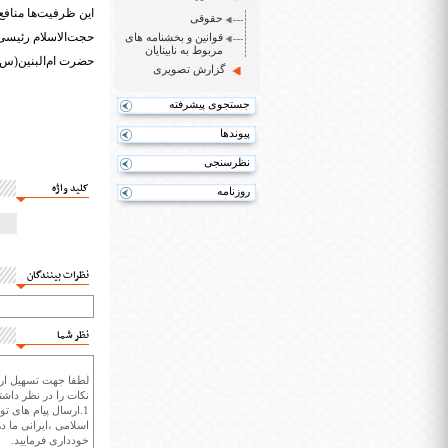
این ظرفیت‌ها منافع
حقوقی
حجت‌الاسلام رئیسی 
قوانین و بخشنامه های
مربوط به نابینایان
حضرت ام‌البنین(س) 
گزارش تصویری
جستجوی پیشرفته
پیوندها
نظرسنجی
کلید واژه
روزنامه
نظرات بینندگان
نظر شما
لطفا جهت تسهیل ارتب
نکات را در نظر داشته
1.ارسال پیام های تو
اسلامی ،ایرانی ما در
خودداری فرمایید.