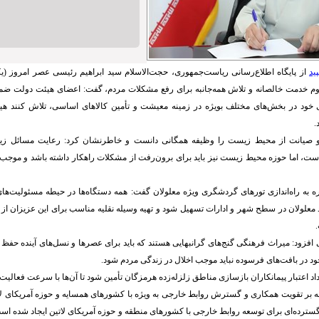
ید
از پایگاه اطلاع‌رسانی ریاست‌جمهوری، حجت‌الاسلام سید ابراهیم رئیسی عصر امروز (ی
لزوم خدمت خالصانه و تلاش همه‌جانبه برای رفع مشکلات مردم، گفت: اعضای هیئت دولت ضم
خود در بخش‌های مختلف بویژه در زمینه معیشت و تأمین کالاهای اساسی، تلاش کنند ه
.
 و صیانت از محیط زیست را وظیفه همگانی دانست و خاطرنشان کرد: رعایت مسائل ز
ت، اما حوزه محیط زیست نیز باید برای برون‌رفت از مشکلات راهکار داشته باشد و موجب ت
ه به راه‌اندازی تورهای گردشگری ویژه معلولان گفت: همه دستگاه‌ها در حیطه مسئولیت‌های خ
 معلولان در سطح شهر و ادارات تسهیل شود و تهیه وسیله نقلیه مناسب برای این عزیزان ا
افزود: میراث فرهنگی گنج‌های گرانبهایی هستند که باید برای عصرها و نسل‌های آینده حفظ
 در بافت‌های فرسوده نباید موجب اخلال در زندگی مردم شود.
 اعتبار پیمانکاران بازسازی مناطق زلزله‌زده هرمزگان تأمین شود تا آن‌ها با سرعت فعالیت‌ها
ه بر تقویت همکاری و گسترش روابط خارجی به ویژه با کشورهای همسایه و حوزه آمریکای لاتی
ترده‌ای برای توسعه روابط خارجی با کشورهای منطقه و حوزه آمریکای لاتین ایجاد شده است 