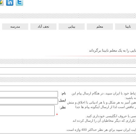
نابینا
معلم
بینایی
نجف آباد
مدرسه
یی را به یک معلم نابینا برگرداند
اط خود با ایران سپید، در هنگام ارسال پیام این
نام:
 باشید:
ایمیل:
هین آمیز به هر شکل و با هر ادبیاتی با اخلاق و منش
 تناقض است لذا از ارسال اینگونه پیام ها جدا
نظر:
*
ی تکراری که دیگر مخاطبان آن را ارسال کرده اند