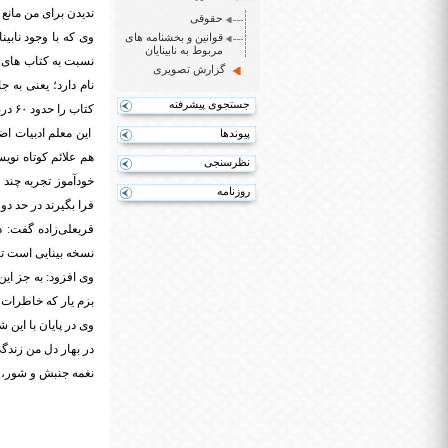
ندیدن برای من مانع 
حقوقی
وی که با وجود نابی
قوانین و بخشنامه های
مربوط به نابینایان
نسبت به کتاب های م
گزارش تصویری
نام دارد؛ یعنی به 
جستجوی پیشرفته
کتاب را حدود ۶۰ درصد کاهش می دهد.
این معلم ادبیات اض
پیوندها
نظرسنجی
خودآموز تجربه چند 
روزنامه
فرا بگیرند در حد دو
قربعلی‌زاده گفت: د
نسخه بینایی است تا ه
وی افزود: به جز ای
بزم یار که خاطرات
وی در پایان با این ش
در بهار دل من زند
نغمه جنبش و شور، 