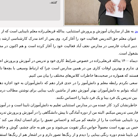
کنند.
د
عنوان معلم حق التدریس فعالیت خود را آغاز کرد. وی پس از اخذ مدرک کارشناسی ارشد به
دبیر ادبیات فارسی در مدارس نجف آباد فعالیت خود را آغاز کرده است و هم اکنون در مد
 مشغول است.
در یازدهمین روز از دیماه ۱۴۰۰ یدالله قربعلی‌زاده در خصوص شرایط کاری خود و تدریس در آموزش و پ
ندارم و بهترین اوقات کاری من در همین مدارس است چرا که ارتباط وسیعی با بچه‌ها دارم
ستند که همواره در صحبت‌ها خاطرات کلاس‌های مختلف را بیان می کنیم.
سعی نکردم رابطه معلم و دانش‌آموز را در حدی قرار دهم که دانش‌آموزان به خود اجازه ده
 اینکه بتوانم به دانش‌آموزان بهتر آموزش دهم از ماشین تایپ بینایی برای نوشتن مطالب در
بین تدریس یک فرد بینا و یک فرد نابینا را احساس نکنند.
اطرنشان کرد: کار عمده من در مدارس استثنایی تعلیم به دانش‌آموزان نابینا است و در آموز
ت فارسی تدریس میکنم. البته من از دوره آمادگی تا پیش دانشگاهی را در آموزش و پرورش تدری
کرد: نابینایی شناخت ما را از جامعه کم می‌کند و احساس تعمق را برای انسان ایجاد می کند ک
حس بی بهره است معمولاً حواس دیگر تقویت می‌شوند و من هم به جای چشم، گوش و حافظه
ی نابینا شدم دوره رنگی بینایی را دیدم و از رنگ‌ها تصور دارم و در اشعار هم از رنگ‌ها استف