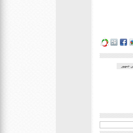
س جمهور