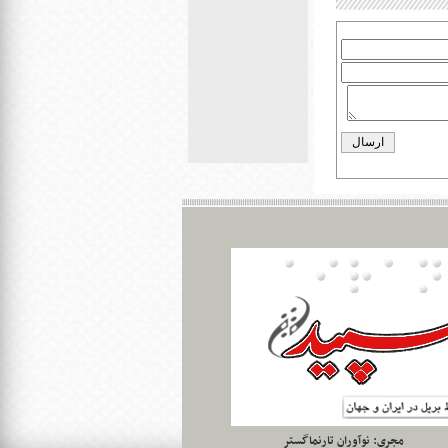
مجری:
نوآوران تارنماگستر