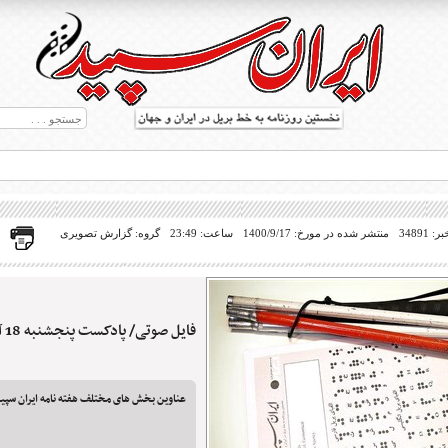
34891
منتشر شده در مورخ: 1400/9/17
ساعت: 23:49
گروه: گزارش تصویری
فایل صوتی/ پادکست پنجشنبه 18 آذر 1400
ط بریل در جهان
عناوین بخش های مختلف هفته نامه ایران سپید 