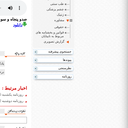
طب سنتی
چشم پزشکی
ژنتیک
صدو پنجاه و سو
مشاوره
دانلود
حقوقی
قوانین و بخشنامه های
مربوط به نابینایان
گزارش تصویری
جستجوی پیشرفته
کلید واژه
پیوندها
پادکس
نظرسنجی
درخ
روزنامه
اخبار مرتبط :
روزنامه یکشنبه 26 آبان 1398
روزنامه دوشنبه 22 مهر 1398
نظرات بینندگان