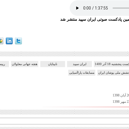
مین پادکست صوتی ایران سپید منتشر شد
ت پنجشنبه 18 آذر 1400
ایران سپید
نابینایان
هفته جهانی معلولان
ریی
شش ملی پوشان ایران
مسابقات پاراآسیایی