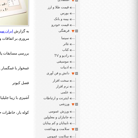
قیمت طلا و ارز
بورس
بیمه و بانک
قیمت خودرو
فرهنگی
به گزارش
ایران سپی
سینما
مروری بر اتفاقات و 
تئاتر
کتاب
بررسی مسابقات پار
رادیو و TV
موسیقی
ادبیات
غمخوار با غمگسار. 
دانش و فن آوری
سخت افزار
فصل کبوتر
نرم افزار
علمی
آشپزی با زیبا جلیلیا
اینترنت و ارتباطات
ورزشی
ورزش عمومی
کوله بار، خاطرات ح
جانبازان و معلولین
نابینایان و کم بینایان
سلامت و بهداشت
سلامت عمومی