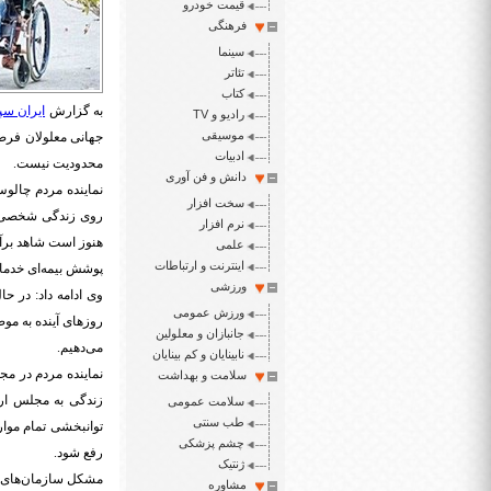
قیمت خودرو
فرهنگی
سینما
تئاتر
کتاب
به گزارش
ایران سپ
رادیو و TV
موسیقی
جهانی معلولان فرصت
ادبیات
محدودیت نیست.
دانش و فن آوری
نماینده مردم چالو
سخت افزار
روی زندگی شخصی و 
نرم افزار
هنوز است شاهد برآو
علمی
اینترنت و ارتباطات
پوشش بیمه‌ای خدما
ورزشی
وی ادامه داد: در ح
ورزش عمومی
روزهای آینده به مو
جانبازان و معلولین
می‌دهیم.
نابینایان و کم بینایان
نماینده مردم در مج
سلامت و بهداشت
زندگی به مجلس ارج
سلامت عمومی
طب سنتی
توانبخشی تمام موارد
چشم پزشکی
رفع شود.
ژنتیک
مشکل سازمان‌های ب
مشاوره