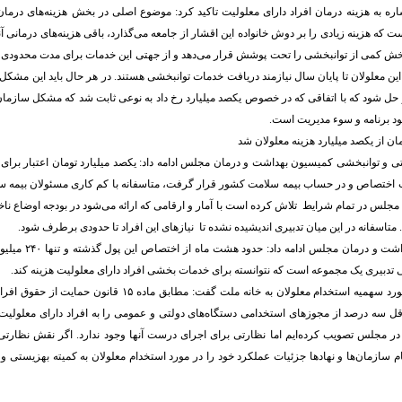
ره به هزینه درمان افراد دارای معلولیت تاکید کرد: موضوع اصلی در بخش هزینه‌های درمان 
 که هزینه زیادی را بر دوش خانواده این اقشار از جامعه می‌گذارد، باقی هزینه‌های درمانی آ
بخش کمی از توانبخشی را تحت پوشش قرار می‌دهد و از جهتی این خدمات برای مدت محدودی ق
این معلولان تا پایان سال نیازمند دریافت خدمات توانبخشی هستند. در هر حال باید این مشکل ب
 حل شود که با اتفاقی که در خصوص یکصد میلیارد رخ داد به نوعی ثابت شد که مشکل سازمان‌
بود برنامه و سوء مدیریت است.
ی و توانبخشی کمیسیون بهداشت و درمان مجلس ادامه داد: یکصد میلیارد تومان اعتبار بر
 مجلس در تمام شرایط تلاش کرده است با آمار و ارقامی که ارائه می‌شود در بودجه اوضاع نا
 متاسفانه در این میان تدبیری اندیشیده نشده تا نیازهای این افراد تا حدودی برطرف شود.
عضو کمیسیون بهداشت و درم
 تدبیری یک مجموعه است که نتوانسته برای خدمات بخشی افراد دارای معلولیت هزینه کند.
محسنی بندپی در مورد سهمیه استخدام معلولان به خانه ملت گفت: مطابق 
 سه درصد از مجوزهای استخدامی دستگاه‌های دولتی و عمومی را به افراد دارای معلولی
 در مجلس تصویب کرده‌ایم اما نظارتی برای اجرای درست آنها وجود ندارد. اگر نقش نظار
ام سازمان‌ها و نهادها جزئیات عملکرد خود را در مورد استخدام معلولان به کمیته بهزیستی 