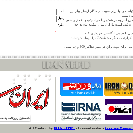
اط خود با ایران سپید، در هنگام ارسال پیام این
نام:
 باشید:
ایمیل:
هین آمیز به هر شکل و با هر ادبیاتی با اخلاق و منش
 تناقض است لذا از ارسال اینگونه پیام ها جدا
نظر:
*
ی تکراری که دیگر مخاطبان آن را ارسال کرده اند
.
All Content
by
IRAN SEPID
is licensed under a
Creative Commons