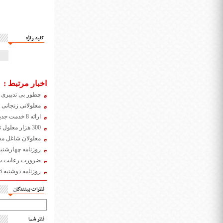
کلید واژه
اخبار مرتبط :
چطور بی تدبیری ب
معلولانی زنجانی 
ارائه 8 خدمت جدید ستاره دار به معلولان دارای دفترچه بیمه سلامت
300 هزار معلول تحت پوشش بیمه روستایی قرار گرفتند
معلولان شاغل مشمول ۲۳ درصد سهم معافیت
روزنامه چهارشنبه 23 مرداد 98
ضرورت رعایت سهم
روزنامه دوشنبه 26 تیر 1396
نظرات بینندگان
نظر شما