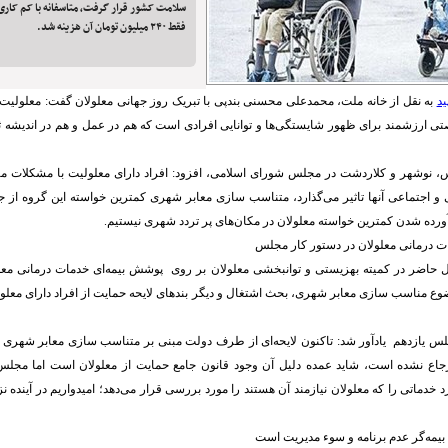
سلامت کشور قرار گرفت، متاسفانه با کم کاری
فقط ۲۴۰ میلیون تومان آن هزینه شد.
ید
به نقل از خانه ملت، محمدعلی محسنی بندپی با تبریک روز جهانی معلولان گفت: معلولی
ی ارزشمند برای ظهور شایستگی‌ها و توانایی افرادی است که هم در عمل و هم در اندیشه ث
س، نوشهر و کلاردشت در مجلس شورای اسلامی، افزود: افراد دارای معلولیت با مشکلات مت
اجتماعی آنها تاثیر می‌گذارد، متناسب سازی معابر شهری کمترین خواسته این گروه از جا
رده شدن کمترین خواسته معلولان در مکان‌های پر تردد شهری نیستیم.
ت درمانی معلولان در دستور کار مجلس
ال حاضر در کمیته بهزیستی و توانبخشی معلولان بر روی پوشش بیمه‌ای خدمات درمانی معلو
ضوع مناسب سازی معابر شهری، بحث اشتغال و دیگر بندهای لایحه حمایت از افراد دارای معلول
لس یازدهم یادآور شد: تاکنون لایحه‌ای از طرف دولت مبنی بر متناسب سازی معابر شهری د
اع نشده است، شاید عمده دلیل آن وجود قانون جامع حمایت از معلولان است اما مجلس
 خدماتی را که معلولان نیازمند آن هستند را مورد بررسی قرار می‌دهد؛ امیدواریم در آینده ن
یمه‌گر عدم برنامه و سوء مدیریت است