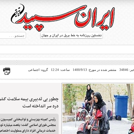
34846
منتشر شده در مورخ: 1400/9/13
ساعت: 12:24
گروه: اجتماعی
چطور بی تدبیری بیمه سلامت کشور 
ط بریل در جهان
درد سر انداخته است
رئیس کمیته بهزیستی و توانبخشی کمیسیون 
مجلس شورای اسلامی گفت: یکصد میلیارد توما
خدمات درمانی افراد دارای معلولیت اختصاص