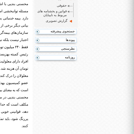
محسنی بندپی با اشا
حقوقی
مسئله توانبخشی است
قوانین و بخشنامه های
مربوط به نابینایان
دارد. بیمه خدماتی 
گزارش تصویری
بیانی دیگر برخی از 
جستجوی پیشرفته
سازمان‌های بیمه‌گر
اعتبار نیست بلکه ن
پیوندها
فقط ۲۴۰ میلیون تومان از یکصد میلیارد هزینه معلولان شد
نظرسنجی
رئیس کمیته بهزیست
روزنامه
تومان آن هزینه شد.
معلولان را درک کند.
است که به معنای بی
مکلف است که حداقل
دهد، قوانینی خوبی
پررنگ شود، باید تم
کنند.