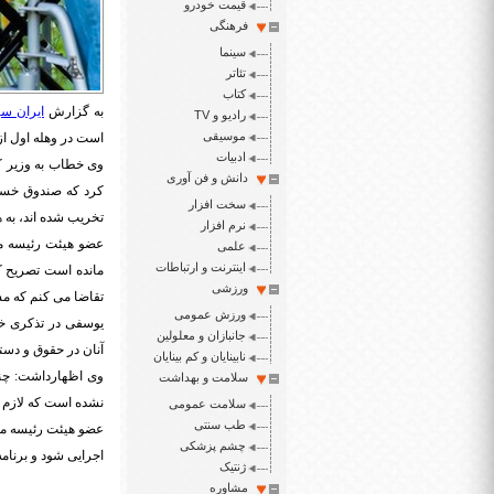
قیمت خودرو
فرهنگی
سینما
تئاتر
کتاب
به گزارش
ایران سپ
رادیو و TV
موسیقی
است در وهله اول از
ادبیات
وی خطاب به وزیر ک
دانش و فن آوری
کرد که صندوق خسار
سخت افزار
تخریب شده اند، به هر خانه ۵۰ میلیون تومان پرداخت شود اما هنوز ای
نرم افزار
عضو هیئت رئیسه مج
علمی
اینترنت و ارتباطات
مانده است تصریح ک
ورزشی
تقاضا می کنم که مشک
ورزش عمومی
یوسفی در تذکری خط
جانبازان و معلولین
آنان در حقوق و دستم
نابینایان و کم بینایان
وی اظهارداشت: چند
سلامت و بهداشت
نشده است که لازم 
سلامت عمومی
طب سنتی
عضو هیئت رئیسه مج
چشم پزشکی
اجرایی شود و برنام
ژنتیک
مشاوره