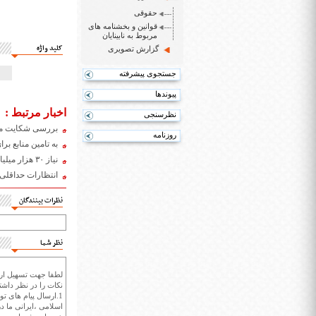
حقوقی
قوانین و بخشنامه های
مربوط به نابینایان
کلید واژه
گزارش تصویری
جستجوی پیشرفته
پیوندها
اخبار مرتبط :
نظرسنجی
بررسی شکایت معل
روزنامه
به تامین منابع بر
نیاز ۳۰ هزار میلیارد تومانی برای حمایت از نهادهای حمایتی معلولان
انتظارات حداقلی 
نظرات بینندگان
نظر شما
لطفا جهت تسهیل ارتب
نکات را در نظر داشته
1.ارسال پیام های تو
اسلامی ،ایرانی ما در