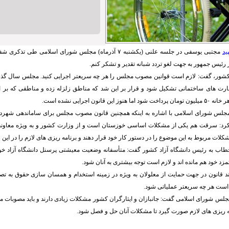
ید
مجتبی یوسفی در جلسه علنی (یکشنبه ۷ آذرماه) مجلس شورای اسلامی ط
 رئیس جمهور به جهت لغو تردد شبانه تقدیر و تشکر کنم.
شور، گفت: لازم است قوانین مصوب مجلس را هر چه سریعتر اجرایی کنید. مجلس سال گذش
ت های ساختمانی تشکیل شود و قرار بر این شد که مناطق زلزله زده و مناطقی که بر ا
ن قانون اجرایی نشده است.
لس شورای اسلامی با اشاره به اینکه همچنین قانون مصوب مجلس برای ساماندهی شهردا
رد: سرقت هم یکی از مشکلات اساسی خوزستان است و از وزارت کشور و به ویژه معاونت ا
لات مربوط به این موضوع را در دستور کار خود قرار دهند و برنامه ریزی های لازم را در این را
اب به رئیس دانشگاه آزاد کشور گفت: متأسفانه وضعیت معیشتی پرسنل دانشگاه آزاد خ
زد خود هم مانده اند و لازم است توجه بیشتری به آنان شود.
 قانون در جهت حمایت از معلولان به ویژه در زمینه استخدام و همسان سازی حقوق به تصو
است هر چه سریعتر عملیاتی شود.
لس شورای اسلامی گفت: جانبازان و ایثارگران کشور مشکلات زیادی دارند و باید مصوبات م
ه ریزی های لازم صورت گیرد تا مشکلات آنان حل و فصل شود.