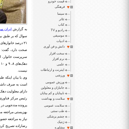
قیمت خودرو
فرهنگی
سینما
تئاتر
کتاب
به گزارش
ایران سپ
رادیو و TV
موسیقی
ادبیات
دانش و فن آوری
صحت دارد، گفت: ط
سخت افزار
نرم افزار
د
علمی
اینترنت و ارتباطات
نیست.
ورزشی
وی با بیان اینکه ط
ورزش عمومی
است به صرف داشتن مع
جانبازان و معلولین
دارای معلولیت دهک
نابینایان و کم بینایان
رئیس مرکز فناوری
سلامت و بهداشت
پرونده مددجویی در 
سلامت عمومی
طب سنتی
بهزیستی مراجعه می
چشم پزشکی
نیاز به مراجعه حض
ژنتیک
رضازاده تصریح کرد:
مشاوره