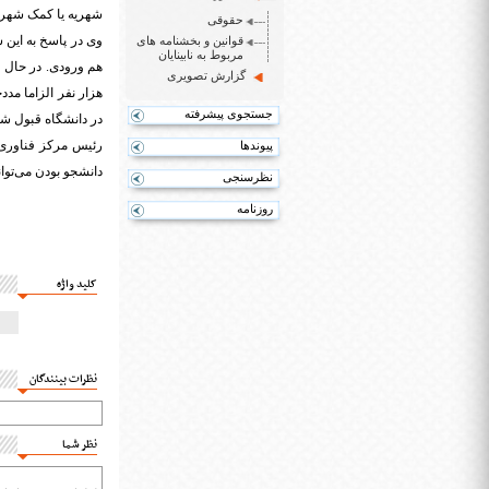
شهریه یا کمک شهریه
حقوقی
وی در پاسخ به این 
قوانین و بخشنامه های
مربوط به نابینایان
گزارش تصویری
هزار نفر الزاما مدد
جستجوی پیشرفته
در دانشگاه قبول شده
رئیس مرکز فناوری
پیوندها
دانشجو بودن می‌توا
نظرسنجی
روزنامه
کلید واژه
نظرات بینندگان
نظر شما