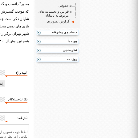
حقوقی
که موجب گسترش ورزش
قوانین و بخشنامه های
مربوط به نابینایان
شایان ذکر است جشن
گزارش تصویری
بازی های بومی مح
جستجوی پیشرفته
شهر تهران برگزار 
همچنین ‏بیش از ۱۳۰۰‌ اثر به دبیرخانه این جشنواره رسید که پس از داوری از برگزیدگان این جشنواره تجلیل به عمل آمد.
پیوندها
نظرسنجی
روزنامه
کلید واژه
رئی
نظرات بینندگان
نظر شما
لطفا جهت تسهیل ارتب
نکات را در نظر داشته