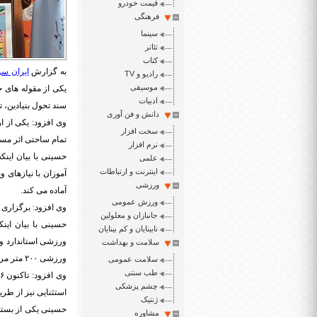
قیمت خودرو
فرهنگی
سینما
تئاتر
کتاب
به گزارش
ایران سپ
رادیو و TV
موسیقی
یکی از مقوله های ج
ادبیات
سند تحول بنیادین، 
دانش و فن آوری
وی افزود: یکی از 
سخت افزار
تمام ساحتی اثر مست
نرم افزار
حسینی با بیان اینک
علمی
اینترنت و ارتباطات
آموزان با نیازهای و
ورزشی
آماده می کند.
ورزش عمومی
وی افزود: برگزاری
جانبازان و معلولین
نابینایان و کم بینایان
سلامت و بهداشت
ورزشی ۲۰۰ متر مربعی درون مدرسه ای نیز هدف‌گذاری شده است.
سلامت عمومی
طب سنتی
چشم پزشکی
استثنایی نیز از طر
ژنتیک
حسینی یکی از بسته
مشاوره