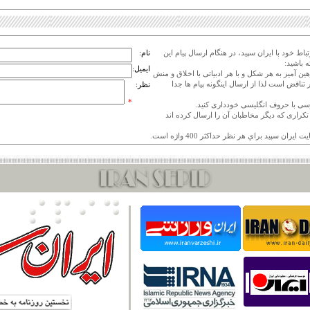
اط خود با ایران سپید، در هنگام ارسال پیام این
نام:
 باشید:
ایمیل:
هین آمیز به هر شکل و با هر ادبیاتی با اخلاق و منش
 تناقض است لذا از ارسال اینگونه پیام ها جدا
نظر:
*
ی تکراری که دیگر مخاطبان آن را ارسال کرده اند