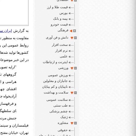
قیمت طلا و ارز
بورس
بیمه و بانک
قیمت خودرو
فرهنگی
به گزارش
ایران سپ
دانش و فن آوری
مقاومت به منظور تب
سخت افزار
نرم افزار
کشورها تولید شده­ان
علمی
در این خبر موضوعا
اینترنت و ارتباطات
"ارایه تصوی
ورزشی
گروه­های ت
ورزش عمومی
جانبازان و معلولین
هراسی و ای
نابینایان و کم بینایان
افشای چهر
سلامت و بهداشت
آزادیخواه 
سلامت عمومی
طب سنتی
ای سلطه­گر
چشم پزشکی
ژنتیک
جنبش مردمی 99% آم
مشاوره
فیلمسازان و سینماگر
حقوقی
تهران- خیابان مفتح جنوبی- 
قوانین و بخشنامه های