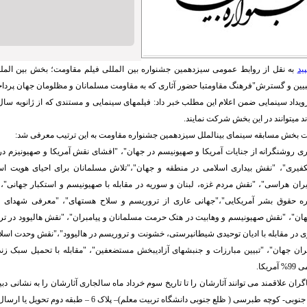
ید
به نقل از روابط عمومی سیزدهمین جشنواره بین المللی فیلم مقاومت؛ بخش بین الم
یین و گسترش"فرهنگ مقاومتبا حضور آثاری که به مقاومت مسلمانان و مظلومان جهان پرداخته­ 
د می­توانند در این بخش شرکت نمایند.
ت بخش مسابقه سینمای بین­الملل سیزدهمین جشنواره مقاومت به این ترتیب معرفی شد:
ری روشنگرانه از جنایات آمریکا و صهیونیسم در جهان"، "افشای نقش آمریکا و صهیونیزم در 
کفیری"، "نقش بیداری اسلامی در منطقه و جهان"،"تلاش مسلمانان برای احیای هویت اسلا
ران هراسی"، "نقش مردم غزه، لبنان و سوریه در مقابله با صهیونیسم و استکبار جهانی"،
ه حقوق بشر آمریکایی"،"جهانی عاری از تروریسم و سلاح هسته­ای"، "معرفی شهدای 
جهان"، "نقش صهیونیسم و وهابیت در هتک حرمت مسلمانان و پیامبران"، "نقش هالیوود در 
ان جهان"، "تبیین مبارزات و جنبش­های آزادیبخش مستضعفین"، "مقابله با تحمیل سبک زند
ریکا.
ان علاقمند می توانند آثارشان را تا تاریخ سوم خرداد ماه سالجاری آثارشان را به نشانی دبی
کوچه طبرسی ( ظلع جنوبی دانشگاه تربیت معلم)– پلاک 6 – طبقه دوم تحویل یا ارسال نمایند.