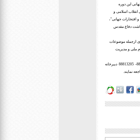
انی این دوره
انقلاب اسلامی و
 افتخارات جهانی"،
میداشت دفاع مقدس
اری ازجمله موضوعات
م ملی و مدیریت
شایان ذکر است علاقمندان جهت کسب اطلاعات بیشتر می توانند با شماره تماسهای ( 88826375- 88826296- 88813205 دبیرخانه
جعه نمایند.