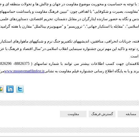
د: با توجه به حساسیت و محوریت موضوع مقاومت در جهان و چالش ها و تحولات منطقه ای و جه
"مقاومت، بصیرت و شکوفایی" با اهدافی چون: "تبیین فرهنگ مقاومت و پاسداشت حماسه­های 
و نگاه به حضور سازنده ایثارگران در مقابل دشمنان، تحریم اقتصادی، دستاوردهای علمی و
سلامی"، "مقابله با استکبار جهانی"،" تروریسم" و "صهیونیزم بین­الملل" مقارن با هفته گرا
فتنه، جریانات انحرافی، منافقین، اندیشه­های تکفیریو جنگ نرم و شبکه­های ماهواره­ای استکب
د توجه و تاکید این مهم ترین جشنواره سینمایی انقلاب اسلامی در"سال اقتصاد و فرهنگ با عز
 است.
ند و یا به پایگاه اطلاع رسانی جشنواره فیلم مقاومت به نشانی
www.moqavematfilmfest.ir
مرا
مسابقه
گسترش فرهنگ
مقاومت