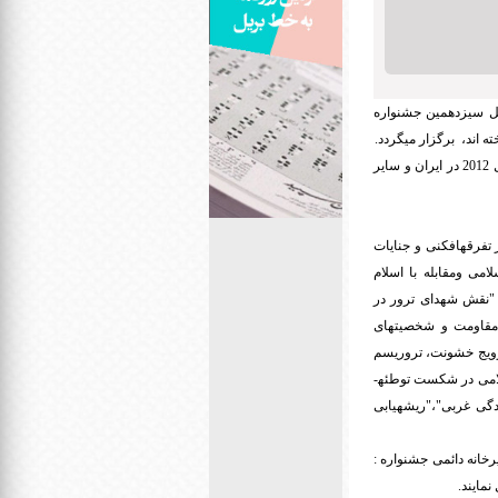
لل سیزدهمین جشنواره
اند، برگزار می­گردد.
روابط عمومی این رویداد سینمایی ضمن اعلام این مطلب خبر داد: فیلم­های سینمایی و مستندی که از ژانویه سال 2012 در ایران و سایر
تفرقه­افکنی و جنایات
می ومقابله با اسلام
 "نقش شهدای ترور در
مقاومت و شخصیت­های
ترویج خشونت، تروریسم
و فرقه­سازی در مقابله با ادیان توحیدی شیطان­پرستی، خشونت و تروریسم در هالیوود"،"نقش وحدت اسلامی در شکست توطئه­
گی غربی"،"ریشه­یابی
رخانه دائمی جشنواره :