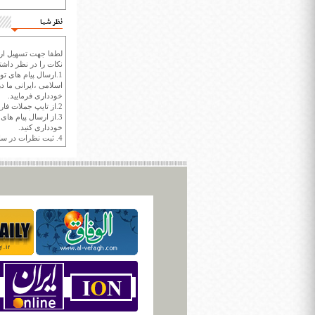
نظر شما
لطفا جهت تسهیل ارتب
نکات را در نظر داشته
1.ارسال پیام های تو
اسلامی ،ایرانی ما در
خودداری فرمایید.
2.از تایپ جملات فارسی با حروف انگلیسی خودداری کنید.
3.از ارسال پیام ها
خودداری کنید.
4. ثبت نظرات در سايت ايران سپيد براي هر نظر حداکثر 400 واژه است.