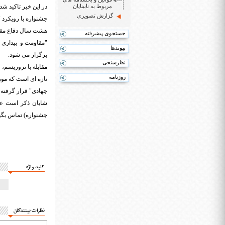
مربوط به نابینایان
در این خبر تاکید ش
گزارش تصویری
جشنواره با رویکرد 
هشت سال دفاع مقدس 
جستجوی پیشرفته
"مقاومت و بیداری ا
پیوندها
برگزار می شود.
نظرسنجی
مقابله با تروریسم، 
روزنامه
تازه ای است که مور
جهادی" قرار گرفته
جشنواره) تماس بگیر
کلید واژه
نظرات بینندگان