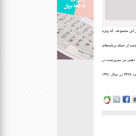
هان و مدال آور المپیک ۲۰۲۱ پس از بازدید از این مجموعه، که ویژه
مند از جمله برنامه‌های
 بهشتی زیرمجموعه موسسه خیریه "شکوه مهر" مشهد است که اکنون ۱۸۰ معلول ذهنی بی سرپرست در
موسسه خیریه "بوستان شکوه مهر" مشهد به صورت هیات امنایی و زیر نظر سازمان بهزیستی به شماره ثبت ۳۲۲۸ در سال ۱۳۹۱