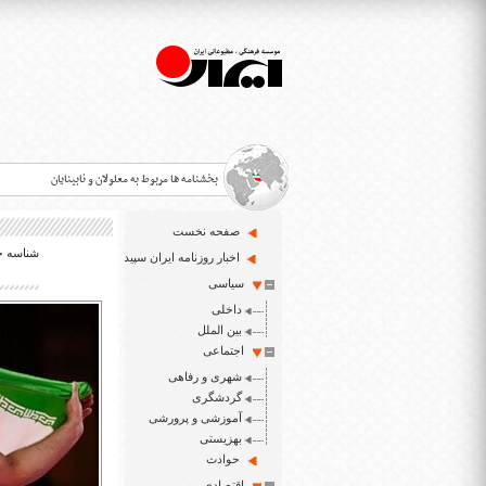
بخشنامه ها مربوط به معلولان و نابینایان
صفحه نخست
شناسه خبر: 
>
اخبار روزنامه ایران سپید
سیاسی
قانون حمایت از حقوق معلولان
>
داخلی
اخبار حوزه معلولان و نابینایان
بین الملل
>
اجتماعی
شهری و رفاهی
ایران سپید سایت خبری نابینایان و تنها روزنامه به خ
>
گردشگری
آموزشی و پرورشی
بهزیستی
حوادث
اقتصادی