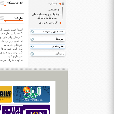
نظرات بینندگان
مشاوره
حقوقی
قوانین و بخشنامه های
مربوط به نابینایان
نظر شما
گزارش تصویری
لطفا جهت تسهیل ارتب
جستجوی پیشرفته
نکات را در نظر داشته
1.ارسال پیام های تو
پیوندها
اسلامی ،ایرانی ما در
خودداری فرمایید.
نظرسنجی
2.از تایپ جملات فارسی با حروف انگلیسی خودداری کنید.
3.از ارسال پیام ها
روزنامه
خودداری کنید.
4. ثبت نظرات در سايت ايران سپيد براي هر نظر حداکثر 400 واژه است.