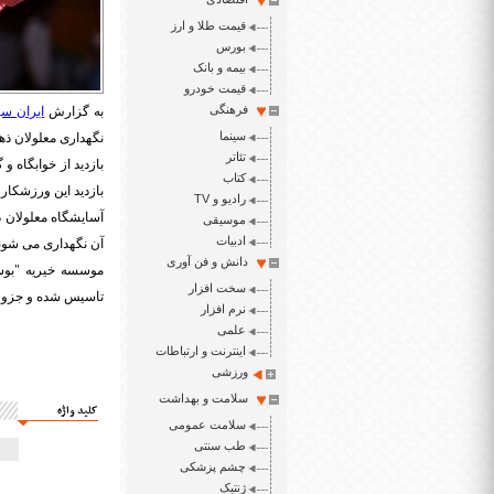
قیمت طلا و ارز
بورس
بیمه و بانک
قیمت خودرو
فرهنگی
به گزارش
ایران سپ
سینما
نگهداری معلولان ذ
تئاتر
بازدید از خوابگاه و
کتاب
بازدید این ورزشکار 
رادیو و TV
موسیقی
ادبیات
آن نگهداری می شوند
دانش و فن آوری
سخت افزار
تاسیس شده و جزو ب
نرم افزار
علمی
اینترنت و ارتباطات
ورزشی
سلامت و بهداشت
کلید واژه
سلامت عمومی
طب سنتی
چشم پزشکی
ژنتیک