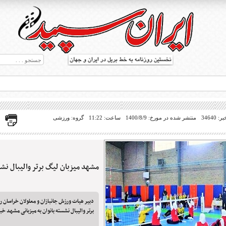
34640
منتشر شده در مورخ: 1400/8/9
ساعت: 11:22
گروه: ورزشی
مشهد میزبان لیگ برتر والیبال نشس
ط بریل در جهان
دبیر هیات ورزش جانبازان و معلولان خراسان ر
برتر والیبال نشسته بانوان به میزبانی مشهد خب