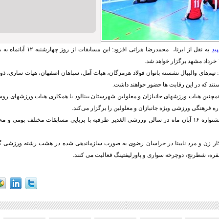
ید
به نقل از ایرنا، محمدرضا هراتی اف
تیم‌های والیبال نشسته بانوان فولاد هرمزگان، هیات آمل، سپاهان اصفهان، هیات ساری، ذ
تند که در این رقابت ها حضور خواهند داشت.
همچنین هیات ورزشهای جانبازان و معلولین شهرستان بینالود با همکاری هیات ورزشهای روس
 فرهنگی ورزشی ویژه جانبازان و معلولین را برگزار می‌کند.
وی ادامه داد: این جشنواره ۱۶ آبان ماه در سالن ورزشی الغدیر طرقبه با برپایی مسابقات مختلف بوم
 ۶۰۰ ورزشکار زن و مرد نابینا در خراسان رضوی به صورت سازماندهی شده در هشت رشته ورزشی گ
 نفره، شطرنج، دوچرخه سواری و پاورلیفتینگ فعالیت می کنند.