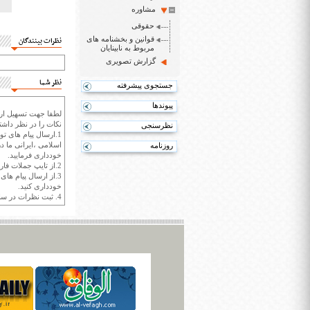
مشاوره
حقوقی
قوانین و بخشنامه های
نظرات بینندگان
مربوط به نابینایان
گزارش تصویری
نظر شما
جستجوی پیشرفته
پیوندها
لطفا جهت تسهیل ارتب
نکات را در نظر داشته
نظرسنجی
1.ارسال پیام های تو
اسلامی ،ایرانی ما در
روزنامه
خودداری فرمایید.
2.از تایپ جملات فارسی با حروف انگلیسی خودداری کنید.
3.از ارسال پیام ها
خودداری کنید.
4. ثبت نظرات در سايت ايران سپيد براي هر نظر حداکثر 400 واژه است.