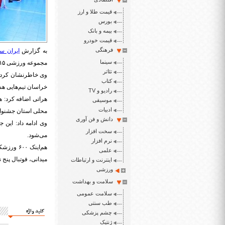
قیمت طلا و ارز
بورس
بیمه و بانک
قیمت خودرو
فرهنگی
به گزارش
ایران سپ
سینما
مجموعه ورزشی ۱۵ خرداد مشهد برگزار خواهد شد.
تئاتر
وی خاطرنشان کرد: 
کتاب
خراسان تیم‌هایی هس
رادیو و TV
هراتی اضافه کرد: 
موسیقی
ادبیات
محلی استان جشنواره
دانش و فن آوری
سخت افزار
می‌شود.
نرم افزار
هم‌اینک
علمی
میدانی، فوتبال پنج
اینترنت و ارتباطات
ورزشی
سلامت و بهداشت
سلامت عمومی
طب سنتی
کلید واژه
چشم پزشکی
ژنتیک