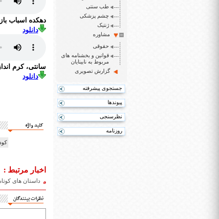
طب سنتی
چشم پزشکی
دهکده اسباب باز
ژنتیک
دانلود
مشاوره
حقوقی
قوانین و بخشنامه های
مربوط به نابینایان
سانتی، کرم انداز
گزارش تصویری
دانلود
جستجوی پیشرفته
پیوندها
نظرسنجی
کلید واژه
روزنامه
کود
اخبار مرتبط :
داستان های کوتاه
نظرات بینندگان