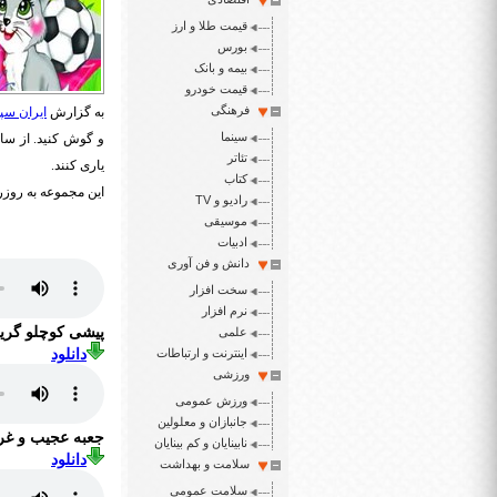
قیمت طلا و ارز
بورس
بیمه و بانک
قیمت خودرو
فرهنگی
به گزارش
ایران سپی
سینما
و گوش کنید. از سا
تئاتر
یاری کنند.
کتاب
این مجموعه به روز
رادیو و TV
موسیقی
ادبیات
دانش و فن آوری
سخت افزار
نرم افزار
پیشی کوچلو گری
علمی
اینترنت و ارتباطات
دانلود
ورزشی
ورزش عمومی
جانبازان و معلولین
جعبه عجیب و غر
نابینایان و کم بینایان
دانلود
سلامت و بهداشت
سلامت عمومی