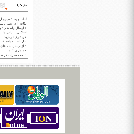
نظر شما
لطفا جهت تسهیل ارتب
نکات را در نظر داشته
1.ارسال پیام های تو
اسلامی ،ایرانی ما در
خودداری فرمایید.
2.از تایپ جملات فارسی با حروف انگلیسی خودداری کنید.
3.از ارسال پیام ها
خودداری کنید.
4. ثبت نظرات در سايت ايران سپيد براي هر نظر حداکثر 400 واژه است.