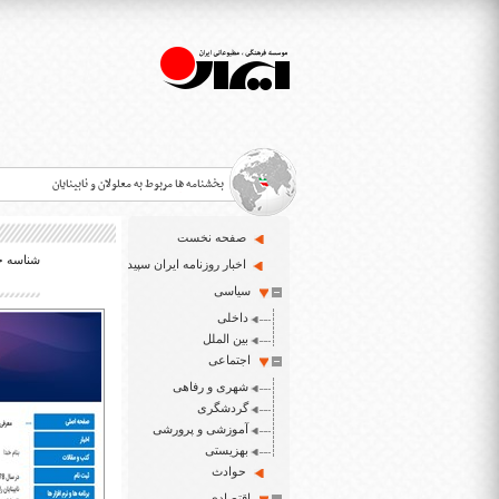
بخشنامه ها مربوط به معلولان و نابینایان
صفحه نخست
شناسه خبر: 
>
اخبار روزنامه ایران سپید
سیاسی
قانون حمایت از حقوق معلولان
>
داخلی
اخبار حوزه معلولان و نابینایان
بین الملل
>
اجتماعی
شهری و رفاهی
ایران سپید سایت خبری نابینایان و تنها روزنامه به خ
>
گردشگری
آموزشی و پرورشی
بهزیستی
حوادث
اقتصادی