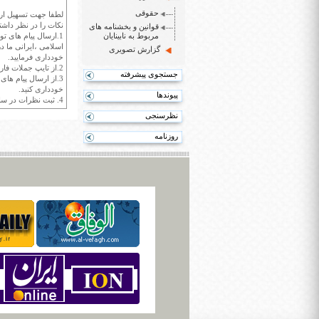
حقوقی
لطفا جهت تسهیل ارتب
نکات را در نظر داشته
قوانین و بخشنامه های
مربوط به نابینایان
1.ارسال پیام های تو
اسلامی ،ایرانی ما در
گزارش تصویری
خودداری فرمایید.
2.از تایپ جملات فارسی با حروف انگلیسی خودداری کنید.
جستجوی پیشرفته
3.از ارسال پیام ها
خودداری کنید.
پیوندها
4. ثبت نظرات در سايت ايران سپيد براي هر نظر حداکثر 400 واژه است.
نظرسنجی
روزنامه