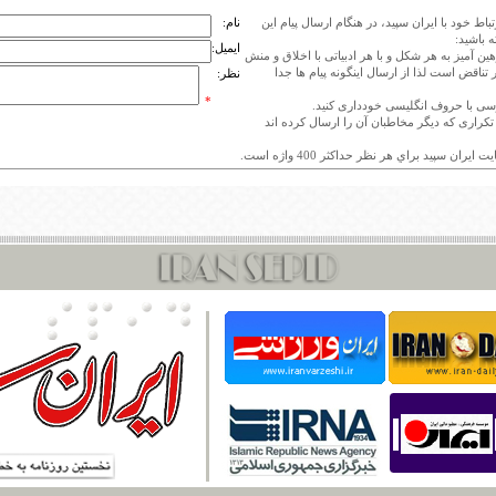
اط خود با ایران سپید، در هنگام ارسال پیام این
نام:
 باشید:
ایمیل:
هین آمیز به هر شکل و با هر ادبیاتی با اخلاق و منش
 تناقض است لذا از ارسال اینگونه پیام ها جدا
نظر:
*
ی تکراری که دیگر مخاطبان آن را ارسال کرده اند