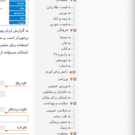
قیمت طلا و ارز
بورس
بیمه و بانک
قیمت خودرو
فرهنگی
به گزارش
ایران سپ
سینما
برخوردار است و س
تئاتر
استفاده برای تمامی
کتاب
نابینایان می‌توانند 
رادیو و TV
موسیقی
ادبیات
دانش و فن آوری
ورزشی
کلید واژه
ورزش عمومی
جانبازان و معلولین
نابینایان و کم بینایان
سلامت و بهداشت
نظرات بینندگان
سلامت عمومی
طب سنتی
چشم پزشکی
نظر شما
ژنتیک
مشاوره