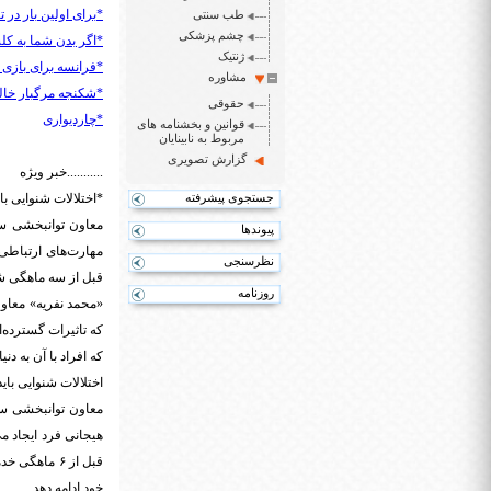
*برای اولین بار در
طب سنتی
چشم پزشکی
*اگر بدن شما به کلسیم بیشتری احت
ژنتیک
*فرانسه برای بازی های المپی
مشاوره
*شکنجه مرگبار خال
حقوقی
*چاردیواری
قوانین و بخشنامه های
مربوط به نابینایان
گزارش تصویری
...........خبر ویژه
جستجوی پیشرفته
*اختلالات شنوایی ب
معاون توانبخشی ساز
پیوندها
مهارت‌های ارتباطی،
نظرسنجی
قبل از سه ماهگی شناسایی و قبل از ۶ ماهگی
روزنامه
«محمد نفریه» معاون
که تاثیرات گسترده‌
که افراد با آن به دن
اختلالات شنوایی با
معاون توانبخشی ساز
هیجانی فرد ایجاد م
قبل از ۶ ما
خود ادامه دهد.