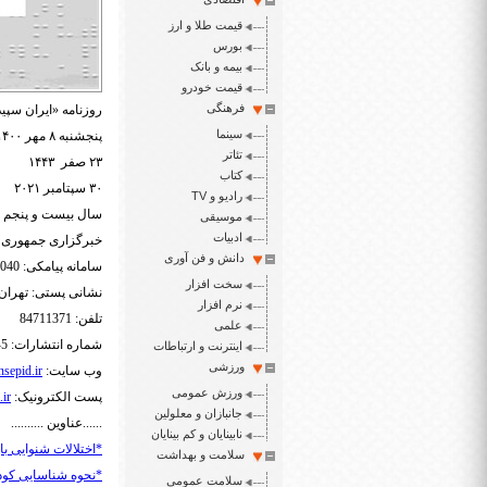
قیمت طلا و ارز
بورس
بیمه و بانک
قیمت خودرو
فرهنگی
روزنامه «ایران سپید
سینما
پنجشنبه ۸ مهر ۱۴۰۰
تئاتر
۲۳ صفر ۱۴۴۳
کتاب
۳۰ سپتامبر ۲۰۲۱
رادیو و TV
سال بیست و پنجم شما
موسیقی
ادبیات
خبرگزاری جمهوری
دانش و فن آوری
سامانه پیامکی: 3000465040
سخت افزار
نشانی پستی: تهران- ص.پ.
نرم افزار
تلفن: 84711371
علمی
شماره انتشارات: 5-88548892
اینترنت و ارتباطات
ورزشی
وب سایت:
sepid.ir
ورزش عمومی
پست الکترونیک:
.ir
جانبازان و معلولین
......عناوین ..........
نابینایان و کم بینایان
*اختلالات شنوایی ب
سلامت و بهداشت
*نحوه شناسایی کودک
سلامت عمومی