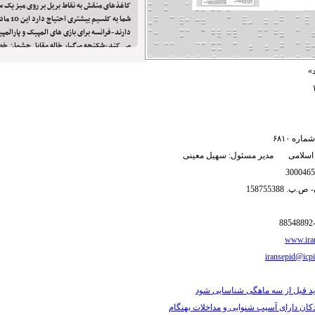
کاغذ‌های منقش به نقاط بریل بر روی میز یک س
شما به کل
می کند-شکنجه مرگبار خاله مقابل چشمان خوا
»
ره ۶۸۱۰
 اسلامی مدیر مسئول: سهیل معینی
 158755388
www.iran
iransepid@icpi
اید قبل از سه ماهگی شناسایی شود
ان دارای آسیب شنوایی و مداخلات بهنگام