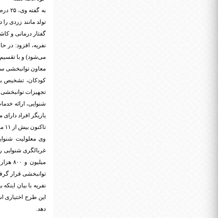
تولد مانند زردی را
گفتار درمانی و کا
می‌شود) و با تقسیم
معاون توانبخشی ساز
کودکان، تشخیص به ه
تجهیزات توانبخشی 
شنوایی، ارائه خدما
یاریگر افراد دارای 
تاکنون بیش از ۱۱ میلیون و ۸۰۰ هزار کودک غربال شدند
توانبخشی قرار گرفت
این طرح اختیاری ا
دهد.