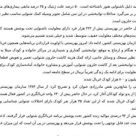
به گفته وی، ۲۵ درصد دلیل ناشنوایی هنوز ناشناخته است، ۵۰ درصد علت ژن
 در بر می‌گیرد. مداخلات توانبخشی در این سن شامل تجویز وسیله کمک شنوایی مناسب نظیر
شت حلزون است.
‌بندی‌های مختلف معلولیت خفیف، متوسط، شدید و خیلی شدید تقسیم می‌شوند.
مان بهزیستی کشور، ادامه داد: امروز بهزیستی با اولویت قراردادن برنامه‌هایی همچون غربا
نگام و ارجاع به موقع، توانبخشی گفتاری و شنیداری در مراکز خانواده و کودک مبتلا به اخ
نظیر سمعک و وسایل جانبی، ارائه کمک هزینه کاشت حلزون شنوایی، تعمیر و تعویض قطع
ت توانبخشی بعد از کاشت حلزون شنوایی، آموزش و مشاوره خانواده، آماده‌سازی کودک برای
معلولیت برای ادامه‌ یک زندگی تقریباً نرمال در سطح جامعه است.
وی معلولیت شنوایی را شایع‌ترین نقص مادرزادی عنوان ک
میلیون و ۸۰۰ هزار کودک غربال شدند که از این تعداد ۳۵ هزار نفر کودک دارای اختلالات
ند.
نفریه با بیان اینکه بیش از ۹۲ درصدی موالید زنده کشور تحت پوشش برنامه غربالگری شنوایی قرار گرفتند، 
ست عدد قابل توجهی را تحت پوشش قرار می‌دهد و بهزیستی در پی آن است که این میزان غرب