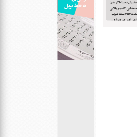
خنران نابینا-اگر بدن
سیم بیشتری احتیاج دارد این 10 ماده غذایی کلسیم بالایی
دارند-فرانسه برای بازی های المپیک و پارالمپیک 2024 سکه ضرب
هرزاده-چاردیواری.