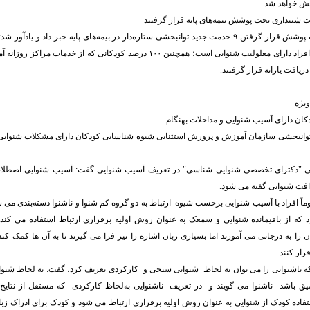
ش خواهد شد.
یت شنیداری تحت پوشش بیمه‌های پایه قرار گرفتند
وی در پایان از تحت پوشش قرار گرفتن ۹ خدمت جدید توانبخشی ستاره‌دار در بیمه‌های پایه خبر داد و ی
شنیداری مربوط به افراد دارای معلولیت شنوایی است؛ همچنین ۱۰۰ درصد کودکانی که از 
یافت یارانه قرار گرفتند.
 ویژه
ان دارای آسیب شنوایی و مداخلات بهنگام
انبخشی سازمان آموزش و پرورش استثنایی شیوه شناسایی کودکان دارای مشکلات شنوایی و
می "دکترای تخصصی شنوایی شناسی" در تعریف آسیب شنوایی گفت: آسیب شنوایی اصطلاح
 افت شنوایی گفته می شود.
موماً افراد با آسیب شنوایی برحسب شیوه ارتباط به دو گروه کم شنوا و ناشنوا دسته‌بندی می 
که از باقیمانده شنوایی و سمعک به عنوان روش اولیه برقراری ارتباط استفاده می کند،
ن را به درجاتی می آموزند اما بسیاری زبان اشاره را نیز فرا می گیرند تا به آن ها کمک کند
رار کنند.
ینکه ناشنوایی را می توان به لحاظ شنوایی سنجی و کارکردی تعریف کرد، گفت: به لحاظ شن
میق باشد ناشنوا می گویند و در تعریف ناشنوایی به‌لحاظ کارکردی که مستقل از نتا
تفاده کودک از شنوایی به عنوان روش اولیه برقراری ارتباط می شود و کودک برای ادراک زبان بای