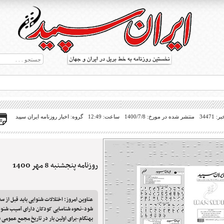
34471
منتشر شده در مورخ: 1400/7/8
ساعت: 12:49
گروه: اخبار روزنامه ایران سپید
روزنامه پنجشنبه 8 مهر 1400
ط بریل در جهان
عناوین امروز: اختلالات شنوایی باید قبل از س
شود-نحوه شناسایی کودکان دارای آسیب شنوا
بهنگام-برای اولین بار در تاریخ مجمع عمومی 