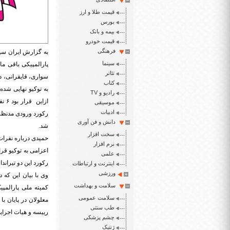
قیمت طلا و ارز
بورس
بیمه و بانک
قیمت خودرو
فرهنگی
به گزارش ایران سپی
سینما
پارالمپیکی باقی ما
تئاتر
کتاب
رادیو و TV
موسیقی
ادبیات
دانش و فن آوری
شد.
سخت افزار
حمیدی درباره نفرات
نرم افزار
اعزامی به توکیو قر
علمی
رکورد این دو تیراند
اینترنت و ارتباطات
ورزشی
وی با بیان این که 
سلامت و بهداشت
کمیته ملی پارالمپی
سلامت عمومی
معلولان در پایان با
طب سنتی
رییسه و هیات اجرایی
چشم پزشکی
ژنتیک