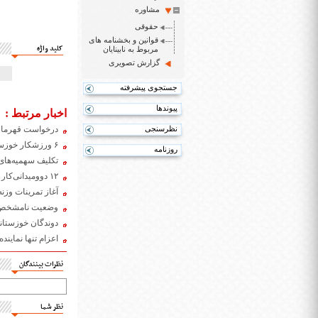
مشاوره
حقوقی
قوانین و بخشنامه های
کلید واژه
مربوط به نابینایان
گزارش تصویری
جستجوی پیشرفته
پیوندها
اخبار مرتبط :
نظرسنجی
درخواست قهرمان 
۶ ورزشکار خوزستانی سهمیه پاراالمپیک توکیو را کسب کردند
روزنامه
تکلیف سهمیه‌های 
۱۲ دوومیدانی‌کار معلول اعزامی به توکیو مشخص شدند/ مهلت ثبت ۵ رکورد ورودی تا ۲۵ خرداد
آغاز تمرینات وزنه
وضعیت نامشخص اعز
دوندگان خوزستان
اعزام تنها نمایند
نظرات بینندگان
نظر شما