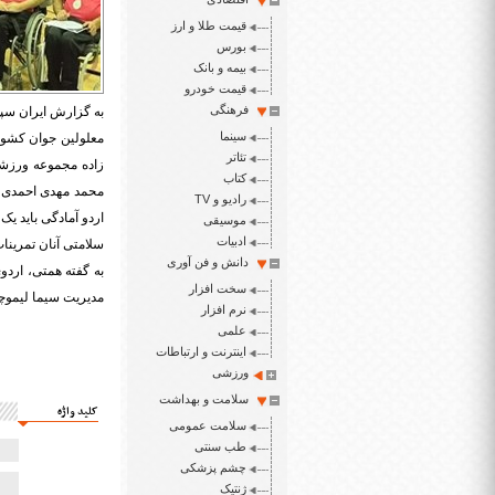
قیمت طلا و ارز
بورس
بیمه و بانک
قیمت خودرو
فرهنگی
به گزارش ایران سپی
سینما
تئاتر
کتاب
محمد مهدی احمدی ا
رادیو و TV
اردو آمادگی باید یک
موسیقی
ادبیات
سلامتی آنان تمرینات
دانش و فن آوری
به گفته همتی، اردو
سخت افزار
مدیریت سیما
لیموچ
نرم افزار
علمی
اینترنت و ارتباطات
ورزشی
سلامت و بهداشت
کلید واژه
سلامت عمومی
طب سنتی
چشم پزشکی
ژنتیک