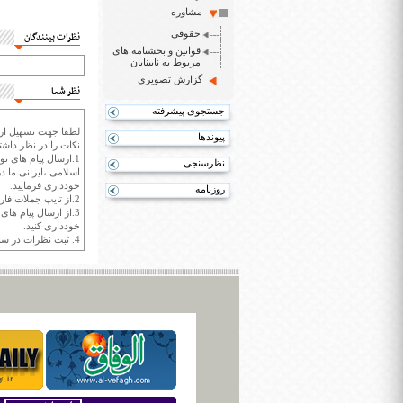
مشاوره
حقوقی
نظرات بینندگان
قوانین و بخشنامه های
مربوط به نابینایان
گزارش تصویری
نظر شما
جستجوی پیشرفته
لطفا جهت تسهیل ارتب
پیوندها
نکات را در نظر داشته
1.ارسال پیام های تو
نظرسنجی
اسلامی ،ایرانی ما در
خودداری فرمایید.
روزنامه
2.از تایپ جملات فارسی با حروف انگلیسی خودداری کنید.
3.از ارسال پیام ها
خودداری کنید.
4. ثبت نظرات در سايت ايران سپيد براي هر نظر حداکثر 400 واژه است.