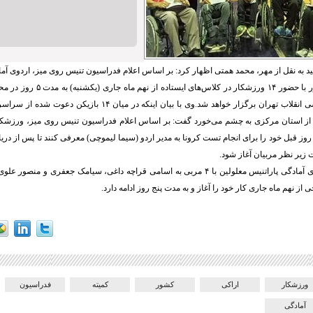
د به نقل از مهر، محمد همتی اظهار کرد: بر اساس اعلام فدراسیون تنیس روی میز، اردوی آم
معلولین جوان کشور با حضور ۱۴ ورزشکار د
زاده مجموعه ورزشی انقلاب تهران برگزار خواهد شد.وی با بیان اینکه در م
ز استان مرکزی به چشم می‌خورد گفت: بر اساس اعلام فدراسیون تنیس روی میز، ورزشکا
 روز قبل خود را برای انجام تست
کرونا
به مدیر اردو (سیما
لیموچی
) معرفی کنند تا پس از در
 زیر نظر مربیان آغاز شود.
ی آمادگی
پاراتنیس
معلولین با ۴ مربی به اسامی
قراچه
داغی، سیامک جعفری و منصور علوی 
ی
از نهم ماه جاری کار خود را آغاز و به مدت پنج روز ادامه دارد.
ورزشکار
اراکی
کشور
کمیته
فدراسیون
آمادگی