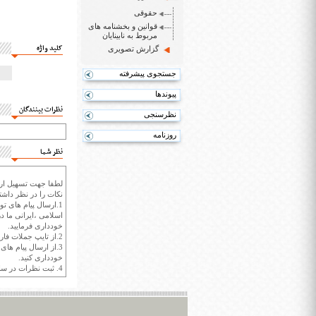
حقوقی
قوانین و بخشنامه های
مربوط به نابینایان
کلید واژه
گزارش تصویری
جستجوی پیشرفته
پیوندها
نظرات بینندگان
نظرسنجی
روزنامه
نظر شما
لطفا جهت تسهیل ارتب
نکات را در نظر داشته
1.ارسال پیام های تو
اسلامی ،ایرانی ما در
خودداری فرمایید.
2.از تایپ جملات فارسی با حروف انگلیسی خودداری کنید.
3.از ارسال پیام ها
خودداری کنید.
4. ثبت نظرات در سايت ايران سپيد براي هر نظر حداکثر 400 واژه است.