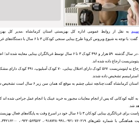
سپید
به نقل از روابط عمومی اداره کل بهزیستی استان کرمانشاه ،مدیر کل بهزی
باخبرنگارصداوسیما گفت: با توجه به شیوع ویروس کرونا طرح بینایی
محمدی با بیان اینکه در سال گذشته ۵۹ هزار و ۴۹۶ کودک ۳ تا ۶ سال توسط غربالگران بینایی 
سترابیسم تشخیص داده شدند.
مدیر کل بهزیستی استان کرمانشاه گفت:چنانچه تنبلی چشم به م
ه کلیه کودکانی که پس از انجام معاینات مجبور به خرید عینک یا انجام عمل جراحی شده اند 
د شد.
وی از خانواده ها خواست برای غربالگری بینایی کودکان ۳ تا ۶ سال خود در اسرع وقت به پایگا