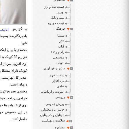
قیمت طلا و ارز
بورس
بیمه و بانک
قیمت خودرو
فرهنگی
به گزارش
ایران 
سینما
تئاتر
شود.
کتاب
رادیو و TV
هزار و 55 کودک به اپتومتریست ارجاع داده شده اند.
موسیقی
ادبیات
دانش و فن آوری
کودک دارای مشکل ا
سخت افزار
نرم افزار
درمان است.
علمی
محمدی تصریح کرد: ب
اینترنت و ارتباطات
ورزشی
جراحی پرداخت خواه
ورزش عمومی
جانبازان و معلولین
نابینایان و کم بینایان
حاصل کنند.
سلامت و بهداشت
مشاوره