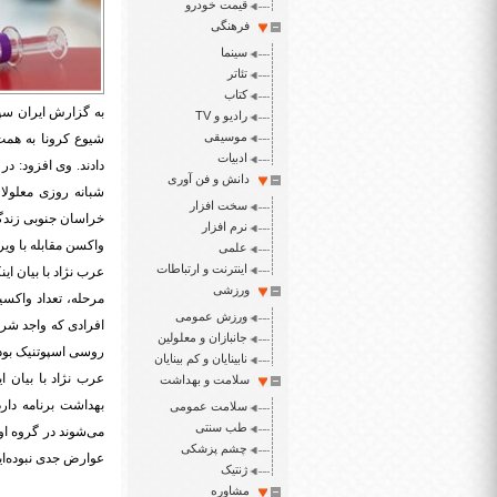
قیمت خودرو
فرهنگی
سینما
تئاتر
کتاب
به گزارش ایران سپی
رادیو و TV
موسیقی
شیوع کرونا به همت 
ادبیات
دانش و فن آوری
سخت افزار
خراسان جنوبی زندگی
نرم افزار
واکسن مقابله با وی
علمی
اینترنت و ارتباطات
ورزشی
ورزش عمومی
افرادی که واجد شرا
جانبازان و معلولین
روسی اسپوتنیک بوده و طی ۲ نوبت در اسفندماه و فروردین ب
نابینایان و کم بینایان
عرب نژاد با بیان ا
سلامت و بهداشت
بهداشت برنامه دار
سلامت عمومی
طب سنتی
می‌شوند در گروه ا
چشم پزشکی
عوارض جدی نبوده‌ایم
ژنتیک
مشاوره