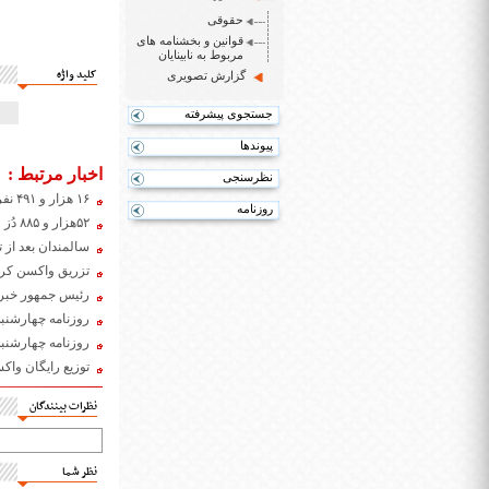
حقوقی
قوانین و بخشنامه های
مربوط به نابینایان
کلید واژه
گزارش تصویری
جستجوی پیشرفته
پیوندها
اخبار مرتبط :
نظرسنجی
۱۶ هزار و ۴۹۱ نفر توسط بهزیستی استان تهران برابر کرونا واکسینه شدند
روزنامه
۵۲هزار و ۸۸۵ دُز واکسن کرونا در پاکدشت تزریق شده است
سالمندان بعد از 
تزریق واکسن کرون
رئیس جمهور خبر د
روزنامه چهارشنبه 10 دی ۹۹
روزنامه چهارشنبه 7 آبان ۹۹
توزیع رایگان واکس
نظرات بینندگان
نظر شما