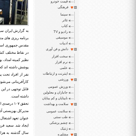
قیمت خودرو
فرهنگی
سینما
تئاتر
کتاب
به گزارش ایران سپی
رادیو و TV
موسیقی
برنامه ریزی های مت
ادبیات
مقدس جمهوری اسلامی
دانش و فن آوری
در نقاط مختلف کشور
سخت افزار
نظیر کمیته امداد، 
نرم افزار
پوشش داشته اند که م
علمی
اینترنت و ارتباطات
نفر از افراد تحت پ
ورزشی
کارآفرینانی می‌شون
ورزش عمومی
قابل توجهی در این 
جانبازان و معلولین
داشته است.
نابینایان و کم بینایان
تحقق ۱۰۷ درصدی اشتغال پیش بینی شده مددجویان بهزیستی آذربایجان غربی
سلامت و بهداشت
سلامت عمومی
طب سنتی
چشم پزشکی
ژنتیک
مشاوره