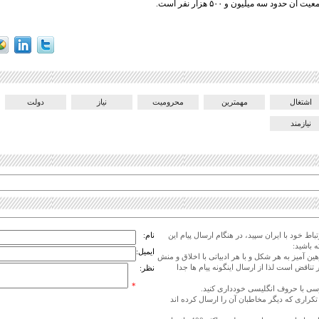
اشتغال
مهمترین
محرومیت
نیاز
دولت
نیازمند
اط خود با ایران سپید، در هنگام ارسال پیام این
نام:
 باشید:
ایمیل:
هین آمیز به هر شکل و با هر ادبیاتی با اخلاق و منش
 تناقض است لذا از ارسال اینگونه پیام ها جدا
نظر:
*
ی تکراری که دیگر مخاطبان آن را ارسال کرده اند