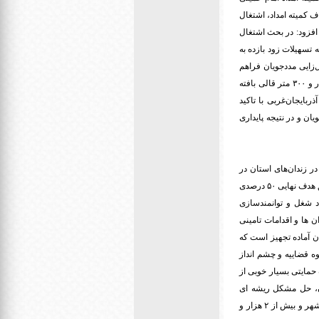
ف کمیته امداد، اشتغال
 افزود: در بحث اشتغال
 تسهیلات زود بازده به
ل‌زایی مددجویان فراهم
سازیم.وی همچنین از رونمایی برند احسان در آذربایجان غربی خبر داد و گفت: طی سال گذشته بیش از سه هزار و ۳۰۰ متر قالی بافته
بایجان‌غربی با تاکید
ن و در نتیجه پایداری
ت: هم اینک ۲ هزار و ۷۱۱ زندانی شاغل و مولد در زندان‌های استان در
حال فعالیت هستند که ۴۰ درصد زندانیان در استان را شامل می‌شوند.مجتبی محمدی افزود: تنها ۱۰ درصد تا تحقق هدف نهایی ۵۰ درصدی
د شغل و توانمندسازی
 ها و اقدامات تامینی
اردرمانی استان آماده تجهیز است که
ه قضاییه و چشم انداز
ات حمایتی بسیار خوبی از
آن، حل مشکل ریشه ای
نیازمندان بوده و توانسته اثرگذاری بسیار خوبی نیز در این حوزه داشته باشد. آذربایجان غربی ۱۷ شهرستان، ۴۸ شهر و بیش از ۲ هزار و