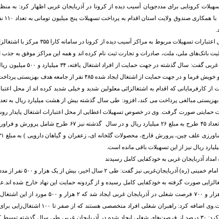
هیلات کرونایی برای مددجویان آسیب دیده از کرونا در آذربایجان غربی اظهار کرد: به منظ
آسیب دیده 
ملیت بانک‌های ملی، ملت، صادرات و تجارت ثبت نام کرده اند و همه این مراکز موفق به جذب ا
بهزیستی آذربایجان غربی گفت: سال گذشته در
بیمه سهم کارفرما و خویش فرما و در جهت حمایت از اشتغال ایجاد شده ۴۸۵ نفر از
 از کارفرمایانی که اقدام به اشتغالزائی معلولین شدید و خیلی شدید کرده اند از محل اعتب
 حمایتی صورت گرفت. وی در خصوص تسهیلات اعطایی از محل اعتبارات اشتغال پایدار روس
کرد: در سال ۱۳۹۸ تعداد ۴۵ طرح به مبلغ ۲۶ میلیارد ریال و در سال گذش
مدیرکل کمیته امداد امام خمینی (ره) آذر
تغالزایی صورت گرفته به خودکفایی کامل رسیده و از گردونه حمایت این نهاد خارج شده اند.
سال گذشته هفت هزار و ۷۰۰ فرصت شغلی در آذربایجان غربی ای
شغلی صورت گرفت.وی اضافه کرد: راهبران شغلی افراد متخ
می گیرند.وی تاکید کرد: ۳۰ درصد از فرصت‌های شغلی ایجاد شده در آذربایجان غربی طی سال گذشته توس