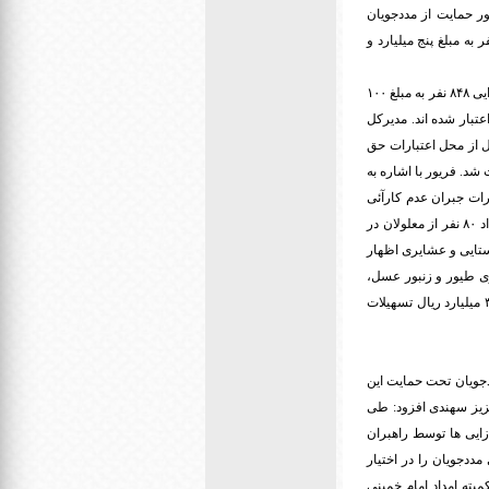
ور حمایت از مددجویان
از کرونا با همکاری صندوق ولایت استان اقدام به پرداخت تسهیلات پنج میلیون تومانی به تعداد ۱۱۰ نفر به مبلغ پنج میلیارد و
وی ادامه داد: از محل اعتبارات تسهیلات مربوط به مراکز آسیب دیده از کرونا در سامانه کارا ۳۵۵ مرکز با اشتغالزایی ۸۴۸ نفر به مبلغ ۱۰۰
عتبار شده اند. مدیرکل
 جهت حمایت از افراد اشتغال یافته، ۳۴ میلیارد و ۵۰۰ میلیون ریال از محل اعتبارات حق
 جامعه هدف بهزیستی پرداخت شد. فریور با اشاره به
ارات جبران عدم کارآئی
معلولین ، اداره کل بهزیستی مبالغی پرداخت می کند، افزود: طی سال گذشته بیش از هشت میلیارد ریال به تعداد ۸۰ نفر از معلولان در
تایی و عشایری اظهار
ته نیز ۶۷ طرح شامل پرورش و فراوری طیور و زنبور عسل،
قالیبافی، ادوات کشاورزی علف چین، پرورش قارچ، محصولات گلخانه ای، زعفران و گیاهان دارویی ) به مبلغ ۳۱ میلیارد ریال تسهیلات
بایجان‌غربی نیز گفت: طی ۲ سال اخیر، بیش از یک هزار و ۵۰۰ نفر از مددجویان تحت حمایت این
عزیز سهندی افزود: طی
جاد شد که ۲ هزار و ۵۰۰ مورد از این اشتغال‌زایی ها توسط راهبران
صصی هستند که از صفر تا ۱۰۰ اشتغال‌زایی برای مددجویان را در اختیار
ط کمیته امداد امام خمینی