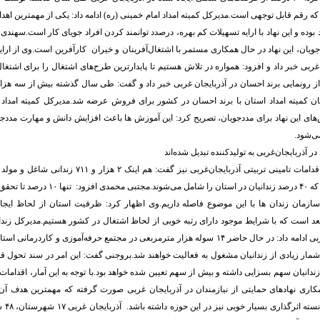
رقم قابل توجهی است.مدیرکل کمیته امداد امام خمینی (ره) ادامه داد: یکی از مهمترین اهدا
د بوده و این نهاد با ارایه تسهیلات کم بهره، درصدد توانمند کردن افراد جویای کار است.سهندی
جویان، این نهاد در حال همکاری مستمر با اشتغال‌آفرینان و خیران کارآفرین است.وی از ارایه
‌غربی خبر داد و افزود: همواره در تلاش هستیم تا پایدارترین طرح‌های اشتغال را برای اشتغا
 کمیته امداد استان با برند احسان در کشور برای فروش عرضه شد.مدیرکل کمیته امداد آذر
های این نهاد برای مددجویان، تصریح کرد: این آموزش ها باعث افزایش دانش و مهارت مددجویا
ی‌شود.
مدیرکل زندان‌ها و اقدامات تامینی تربیتی آذربایجان‌غربی نیز گف
مان زندان ها با این موضوع فاصله داریم.وی اظهار کرد: ظرفیت استان از لحاظ ایجا
عد است که با شرایط موجود دارای رتبه خوبی از لحاظ اشتغال در کشور هستیم.مدیرکل زندان
تربیتی آذربایجان غربی ادامه داد: در حال حاضر ۱۴ سوله هزار مترمربعی در مجتمع حرفه‌آموزی و ک
 شمار زیادی از زندانیان مشغول به فعالیت خواهند شد.بروجنی گفت: این امر در سند تحول قو
 درصدی زندانیان سهم بسزایی داشته و بیش از سهم تعیین شده خواهد بود.با توجه به این آمار، اقدام
اری نهادهای حمایتی از نیازمندان در آذربایجان غربی صورت گرفته که مهمترین هدف 