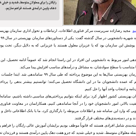
رایگان را برای معلولان متوسط، شدید و خیلی
دهک پایین درآمدی هستند فراهم سازیم.
ید
مجید رضازاده سرپرست مرکز فناوری اطلاعات، ارتباطات و تحول اداری سازمان بهزی
ای
پوشش این سازمان بود که یا عزیزان معلول هستند یا عزیزانی که به دلایل دیگر، تحت پ
دهی امور مربوط به دانشجویی این افراد در این راستا انجام شد که عموماً ادامه تحصیل، این اف
تناسب با سطح سوادشان، به مشاغل و درآمدهای مناسب افزایش پیدا می‌کند.
رضازاده افزود: سازمان بهزیستی سال‌ها به این موضوع پرداخته که طی سا
یم که عمده دانشجویان ما در این دانشگاه تحصیل می‌کنند؛ توانستیم بیشتر بدهی را پرد
‌نامه و انتخاب واحد آنها را حل کنیم.
بهزیستی کشور اظهار کرد: برای اینکه بتوانیم پرداختی‌های مناسبی داشته باشیم، سامانه‌
یفیت بالاتر، امور دانشجویان خود را در آنجا ساماندهی کنیم، همکارانمان در معاونت فناوری 
یی که وارد این سامانه شد و اطلاعات مربوطه را بارگذاری کرد، ما با بانک اطلاعاتی داخل و 
د و در دسته‌بندی‌های مختلف قرار گرفتند.
دسته‌بندی شامل افرادی هستند که قانوناً موظف بودیم برایشان آموزش عالی رایگان را فراهم و
 جمله معلولان متوسط، شدید و خیلی شدید که جزو هفت دهک پایین درآمدی هستند و فرزندا