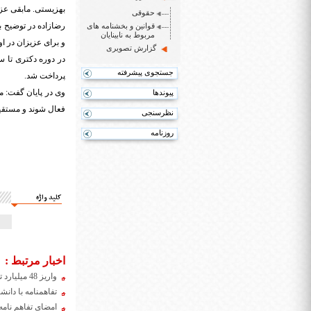
بهزیستی. مابقی عزیزان در اولویت ۲ قرار گرفتند که ما بر اساس بودجه بای
حقوقی
رضازاده در توضیح بی
قوانین و بخشنامه های
مربوط به نابینایان
گزارش تصویری
جستجوی پیشرفته
پرداخت شد.
وی در پایان گفت: مر
پیوندها
فعال شوند و مستقیم 
نظرسنجی
روزنامه
کلید واژه
اخبار مرتبط :
واریز 48 میلیارد تومان به حساب دانشگاه آزاد اسلامی
تفاهمنامه با دانش
امضای تفاهم نامه