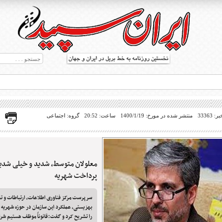
33363
منتشر شده در مورخ: 1400/1/19
ساعت: 20:52
گروه: اجتماعی
معلولان متوسط، شدید و خیلی شدی
ط بریل در جهان
پرداخت شهریه
سرپرست مرکز فناوری اطلاعات، ارتباطات و ت
را تشریح کرد و گفت:قانوناً موظف هستیم شر