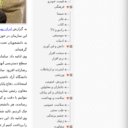
قیمت خودرو
فرهنگی
سینما
تئاتر
کتاب
به گزارش
ایران سپ
رادیو و TV
موسیقی
ادبیات
به دانشجویان تحت 
دانش و فن آوری
گرفته‌اند.
سخت افزار
وی ادامه داد: سامان
نرم افزار
سطح دسترسی آنها م
علمی
اینترنت و ارتباطات
ورزشی
دانشگاه آزاد داشت
ورزش عمومی
امتحانات، دفاع پایان
جانبازان و معلولین
معاون رئیس سازمان 
نابینایان و کم بینایان
بتوانیم با دقت و ک
سلامت و بهداشت
رساندند، هر دانشجو
سلامت عمومی
طب سنتی
چک کردیم، تائید شدن
چشم پزشکی
وی ادامه داد: این 
ژنتیک
را پرداخت کنیم از
مشاوره