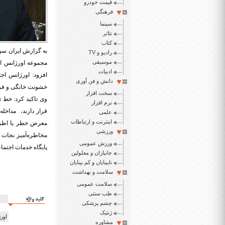
قیمت خودرو
فرهنگی
سینما
تئاتر
کتاب
به گزارش ایران سپی
رادیو و TV
موسیقی
مجموعه اورژانس اج
ادبیات
افزود: اورژانس اج
دانش و فن آوری
خشونت خانگی و فرار
سخت افزار
نرم افزار
قرار دارند، مداخل
علمی
اینترنت و ارتباطات
ورزشی
ورزش عمومی
پایگاه خدمات اجتماعی در ۳۱ استان کشور فعال است و خط تلفن فوریت‌های اجتماعی ۱۲۳ به ‌صورت را
جانبازان و معلولین
نابینایان و کم بینایان
سلامت و بهداشت
سلامت عمومی
طب سنتی
کلید واژه
چشم پزشکی
ژنتیک
اور
مشاوره