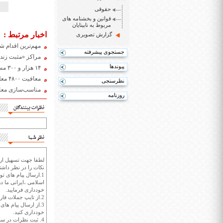
حقوقی
قوانین و بخشنامه های
مربوط به نابینایان
اخبار مرتبط :
گزارش تصویری
مهم‌ترین اقدام ش
جستجوی پیشرفته
مراکز «مثبت زند
پیوندها
۱۴ هزار و ۳۰۰ مسکن مددجویان بهزیستی تا بهمن سال آینده تحویل می‌شود
معافیت ۴۸۰۰ معلول از سربازی
نظرسنجی
مناسب‌سازی معاب
روزنامه
نظرات بینندگان
نظر شما
لطفا جهت تسهیل ارتب
نکات را در نظر داشته
1.ارسال پیام های تو
اسلامی ،ایرانی ما در
خودداری فرمایید.
2.از تایپ جملات فارسی با حروف انگلیسی خودداری کنید.
3.از ارسال پیام ها
خودداری کنید.
4. ثبت نظرات در سايت ايران سپيد براي هر نظر حداکثر 400 واژه است.