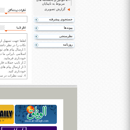
مربوط به نابینایان
گزارش تصویری
نظرات بینندگان
جستجوی پیشرفته
نظر شما
پیوندها
نظرسنجی
لطفا جهت تسهیل ارتب
روزنامه
نکات را در نظر داشته
1.ارسال پیام های تو
اسلامی ،ایرانی ما در
خودداری فرمایید.
2.از تایپ جملات فارسی با حروف انگلیسی خودداری کنید.
3.از ارسال پیام ها
خودداری کنید.
4. ثبت نظرات در سايت ايران سپيد براي هر نظر حداکثر 400 واژه است.