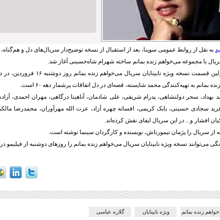
د
به نقل از روابط عمومی سوینا، بعد از استقبال از نسخه توضیح‌دار سریال‌های دل و هم‌گناه
ریال با مجموعه می‌خواهم زنده بمانم ساخته شهرام شاه‌حسینی آغاز شد.
طی این همکاری اولین قسمت نسخه ویژه نابینایان س
ده بمانم به تهیه‌کنندگی محمد شایسته، قصه‌ای در دل اتفاقات پرشمار دهه ۶۰ است.
د بهداد، سحر دولتشاهی، پدرام شریفی، علی شادمان، آناهیتا درگاهی، مهران احمدی، آزاد
رید سجادی حسینی، بابک کریمی، افسانه چهره آزاد، عزت الله مهرآوران، محمدرضا مالک
یان افشار و... در این سریال ایفای نقش کرده‌اند.
 از سریال را پژمان تیمورتاش، نویسنده و کارگردان سینما نوشته است.
 می‌توانند نسخه ویژه نابینایان سریال می‌خواهم زنده بمانم را روزهای دوشنبه از فیلیمو دری
خواهم زنده بمانم
ویژه نابینایان
گلاره عباسی