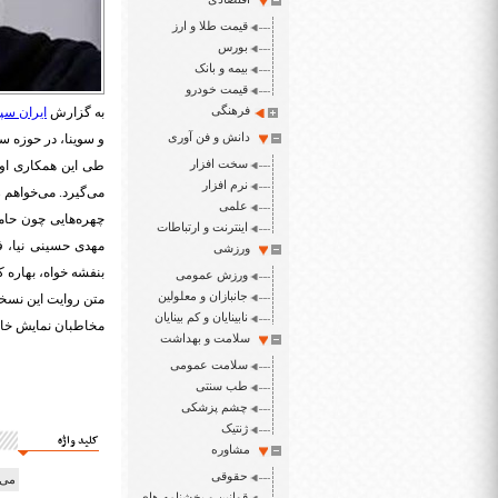
قیمت طلا و ارز
بورس
بیمه و بانک
قیمت خودرو
فرهنگی
به گزارش
ایران سپی
دانش و فن آوری
و سوینا، در حوزه س
سخت افزار
نرم افزار
می‌گیرد. می‌خواهم زن
علمی
چهره‌هایی چون حام
اینترنت و ارتباطات
مهدی حسینی نیا، ف
ورزشی
بنفشه خواه، بهاره ک
ورزش عمومی
جانبازان و معلولین
متن روایت این نسخه
نابینایان و کم بینایان
مخاطبان نمایش خانگی
سلامت و بهداشت
سلامت عمومی
طب سنتی
چشم پزشکی
ژنتیک
کلید واژه
مشاوره
حقوقی
می‌
قوانین و بخشنامه های