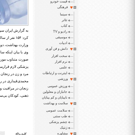
قیمت خودرو
فرهنگی
سینما
تئاتر
کتاب
به گزارش ایران سپی
رادیو و TV
موسیقی
کرد: ۱۵۴ ن
ادبیات
وزارت بهداشت، دوز 
دانش و فن آوری
سخت افزار
صورت متناوب مورد ب
نرم افزار
پزشکی لازم قرارمی 
علمی
اینترنت و ارتباطات
مرد و زن در زنجان و هیدج فعال اس
ورزشی
محمدی‌قیداری در ر
ورزش عمومی
جانبازان و معلولین
ذهنی، کودکان بی‌س
نابینایان و کم بینایان
سلامت و بهداشت
سلامت عمومی
طب سنتی
چشم پزشکی
ژنتیک
مشاوره
کلید واژه