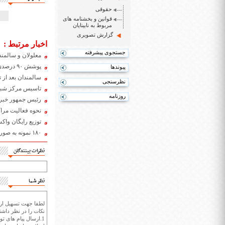
حقوقی
قوانین و بخشنامه های
مربوط به نابینایان
گزارش تصویری
اخبار مرتبط :
جستجوی پیشرفته
معلولان و سالمن
پوشش ۹۰ درصدی واکسیناسیون گروه‌های هدف کمیته امداد و بهزیستی زنجان
پیوندها
سالمندان بعد از 
نظرسنجی
تاسیس مرکز شبانه
روزنامه
رئیس جمهور خبر د
نحوه فعالیت مراک
توزیع رایگان واکس
۱۸۰ نمونه به صورت فعال از مراکز توان‌بخشی اهواز انجام شد
نظرات بینندگان
نظر شما
لطفا جهت تسهیل ارتب
نکات را در نظر داشته
1.ارسال پیام های تو