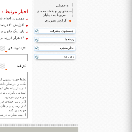
حقوقی
قوانین و بخشنامه های
اخبار مرتبط :
مربوط به نابینایان
مهم‌ترین اقدام ش
گزارش تصویری
افزایش ۳۰ درصدی تقاضا برای پذیرش فرزندخواندگی
جستجوی پیشرفته
پای لنگ قانون بر
۲۶ هزار فرزند بی سرپرست تحت حمایت سازمان بهزیستی هستند
پیوندها
نظرسنجی
نظرات بینندگان
روزنامه
نظر شما
لطفا جهت تسهیل ارتب
نکات را در نظر داشته
1.ارسال پیام های تو
اسلامی ،ایرانی ما در
خودداری فرمایید.
2.از تایپ جملات فارسی با حروف انگلیسی خودداری کنید.
3.از ارسال پیام ها
خودداری کنید.
4. ثبت نظرات در سايت ايران سپيد براي هر نظر حداکثر 400 واژه است.