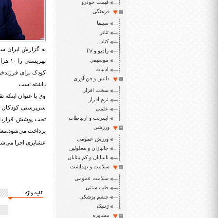
قیمت خودرو
فرهنگی
سینما
تئاتر
کتاب
به گزارش ایران سپ
رادیو و TV
موسیقی
ادبیات
کودک برای فرزندخو
دانش و فن آوری
داشته است.
سخت افزار
وی با عنوان اینکه تقاضا ب
نرم افزار
سرپرستی کودکان ز
علمی
اینترنت و ارتباطات
تحت پوشش قرارداد
ورزشی
پرداخت می‌شود.مع
ورزش عمومی
عشایری اجرا می‌شو
جانبازان و معلولین
نابینایان و کم بینایان
سلامت و بهداشت
سلامت عمومی
طب سنتی
کلید واژه
چشم پزشکی
ژنتیک
مشاوره