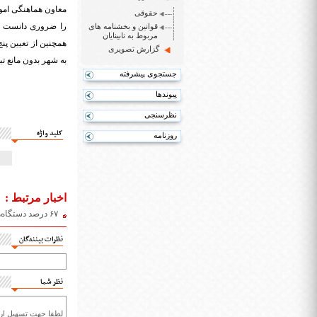
معاون هماهنگی امور
حقوقی
قوانین و بخشنامه های
مربوط به نابینایان
همچنین از تعیین پن
گزارش تصویری
به شهر بدون مانع تب
جستجوی پیشرفته
پیوندها
نظرسنجی
کلید واژه
روزنامه
اخبار مرتبط :
۶۷ درصد دستگاه‌های اجرایی مازندران مناسب‌سازی کامل را رعایت نکردند
نظرات بینندگان
نظر شما
لطفا جهت تسهیل ارتب