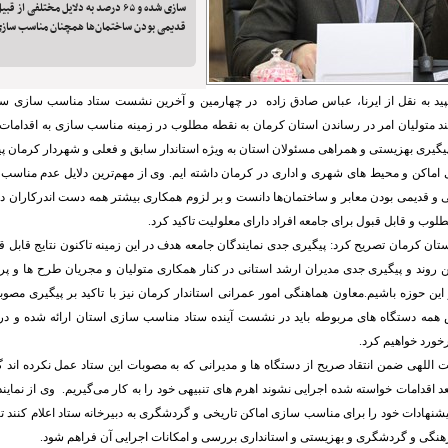
سازی شده و ۶۵ درصد به دلایل مختلفی ا
قدیمی بودن ساختمان‌ها همچنان مناسب ساز
ید به نقل از ایرنا، عباس صادق زاده در چهارمین و آخرین نشست ستاد مناسب سازی سال
د متولیان امر در رساندن استان کرمان به نقطه مطلوب در زمینه مناسب سازی به اقدامات
ا پیگیری بهزیستی و همراهی مسئولان استان به ویژه استاندار سابق و فعلی و شهردار کرمان 
اکن و محیط های شهری و اداری در کرمان داشته ایم. وی از مهم‌ترین دلایل عدم مناسب
 و قدیمی بودن معابر و ساختمان‌ها دانست و بر لزوم همکاری بیشتر همه دست اندرکاران د
لوب و قابل قبول برای جامعه افراد دارای معلولیت تاکید کرد.
ان کرمان تصریح کرد: پیگیری جدی نمایندگان جامعه هدف در این زمینه تاکنون نتایج قابل قب
 این روند و پیگیری جدی مدیران ارشد استانی در کنار همکاری متولیان و مجریان طرح ها و پ
این حوزه باشیم.معاون هماهنگی امور عمرانی استاندار کرمان نیز با تاکید بر پیگیری م
 همه دستگاه های مربوطه باید در نشست آینده ستاد مناسب سازی استان ارائه شده و 
رخورد خواهیم کرد.
للهی ضمن انتقاد صریح از دستگاه ها و مدیرانی که به مصوبات این ستاد عمل نکرده اند 
عد اقدامات خواسته شده اجرایی نشوند اهرم های تنبیهی خود را به کار می‌گیریم. وی از نمایند
نهادات خود را برای مناسب سازی اماکن تاریخی و گردشگری به دبیرخانه ستاد اعلام کنند 
هنگی و گردشگری و بهزیستی و استانداری بررسی و امکانات اجرایی آن فراهم شود.