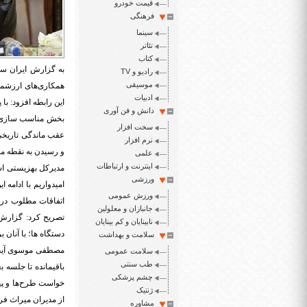
قیمت خودرو
فرهنگی
سینما
تئاتر
کتاب
به گزارش ایران سپ
رادیو و TV
موسیقی
همکاری‌های ارزشمن
ادبیات
این رابطه افزود: ب
دانش و فن آوری
بخش مناسب سازی ام
سخت افزار
عقب ماندگی تاریخی
نرم افزار
و رسیدن به نقطه مط
علمی
اینترنت و ارتباطات
مدیرکل بهزیستی است
ورزشی
امیدواریم با ادامه
ورزش عمومی
اتفاقات مطلوب در 
جانبازان و معلولین
تصریح کرد: گزارش
نابینایان و کم بینایان
دستگاه ها؛ با آنان ب
سلامت و بهداشت
مصطفی موسوی آیت ا
سلامت عمومی
طب سنتی
باقیمانده تا جلسه ب
چشم پزشکی
خواست طرح‌ها و پیش
ژنتیک
از مدیران میراث فر
مشاوره