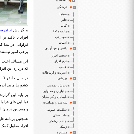
فرهنگی
سینما
تئاتر
کتاب
به گزارش
ایران سپ
رادیو و TV
موسیقی
افراد با تاکید بر
ادبیات
فراوانی در پیدا ک
دانش و فن آوری
برخی امور نیستند.
سخت افزار
این مسائل اغلب ب
نرم افزار
علمی
که درباره این افر
اینترنت و ارتباطات
ورزشی
کشورها مانند اندونزی قوانینی وجود
ورزش عمومی
جانبازان و معلولین
بر پایه این گزار
نابینایان و کم بینایان
توانایی های فراوا
سلامت و بهداشت
و همچنین درمان ا
سلامت عمومی
طب سنتی
همچنین برنامه ها
چشم پزشکی
افراد معلول کمک ک
ژنتیک
مشاوره