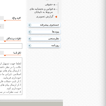
حقوقی
قوانین و بخشنامه های
مربوط به نابینایان
گزارش تصویری
کلید واژه
جستجوی پیشرفته
ن
پیوندها
نظرات بینندگان
نظرسنجی
روزنامه
نظر شما
لطفا جهت تسهیل ارتب
نکات را در نظر داشته
1.ارسال پیام های تو
اسلامی ،ایرانی ما در
خودداری فرمایید.
2.از تایپ جملات فارسی با حروف انگلیسی خودداری کنید.
3.از ارسال پیام ها
خودداری کنید.
4. ثبت نظرات در سايت ايران سپيد براي هر نظر حداکثر 400 واژه است.