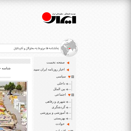
بخشنامه ها مربوط به معلولان و نابینایان
صفحه نخست
شناسه خبر:
>
اخبار روزنامه ایران سپید
سیاسی
قانون حمایت از حقوق معلولان
>
داخلی
اخبار حوزه معلولان و نابینایان
بین الملل
>
اجتماعی
شهری و رفاهی
ایران سپید سایت خبری نابینایان و تنها روزنامه به خ
>
گردشگری
آموزشی و پرورشی
بهزیستی
حوادث
اقتصادی