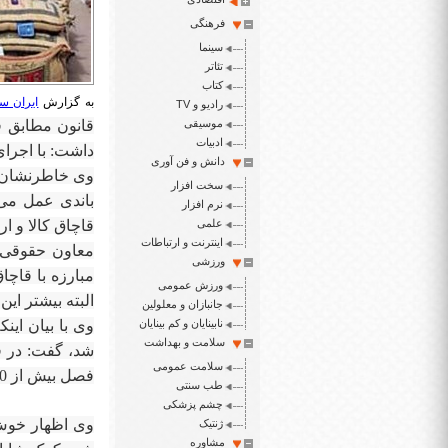
فرهنگی
سینما
تئاتر
کتاب
به گزارش
ایران سپ
رادیو و TV
موسیقی
قانون مطابق ق
ادبیات
داشت: با اجرای
دانش و فن آوری
وی خاطرنشان ک
سخت افزار
باندی عمل می ک
نرم افزار
علمی
قاچاق کالا و ا
اینترنت و ارتباطات
ورزشی
ورزش عمومی
البته بیشتر این
جانبازان و معلولین
نابینایان و کم بینایان
وی با بیان ای
سلامت و بهداشت
شد، گفت: در ق
سلامت عمومی
فصل بیش از 20 ماده برای روانسازی و تسهیل تجارت در نظر گرفته است.
طب سنتی
چشم پزشکی
وی اظهار خوش 
ژنتیک
مشاوره