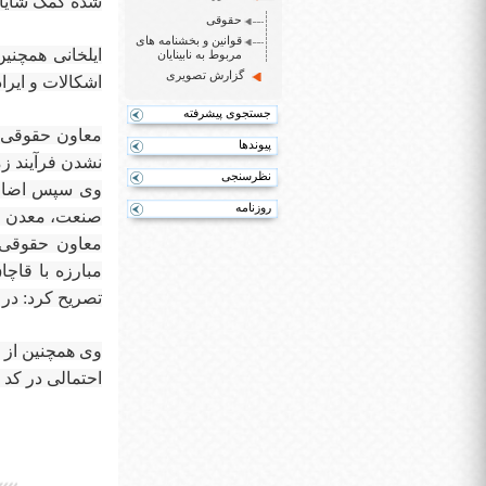
شده کمک شایان
حقوقی
قوانین و بخشنامه های
ایلخانی همچنی
مربوط به نابینایان
گزارش تصویری
اشکالات و ایرا
جستجوی پیشرفته
معاون حقوقی، 
پیوندها
نشدن فرآیند زم
نظرسنجی
وی سپس اضافه 
روزنامه
صنعت، معدن و ت
معاون حقوقی، 
مبارزه با قاچ
تصریح کرد: در
وی همچنین از د
احتمالی در کد ر