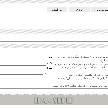
صویب قانون
قاچاق
بین الملل
اط خود با ایران سپید، در هنگام ارسال پیام این
نام:
 باشید:
ایمیل:
هین آمیز به هر شکل و با هر ادبیاتی با اخلاق و منش
 تناقض است لذا از ارسال اینگونه پیام ها جدا
نظر:
*
ی تکراری که دیگر مخاطبان آن را ارسال کرده اند