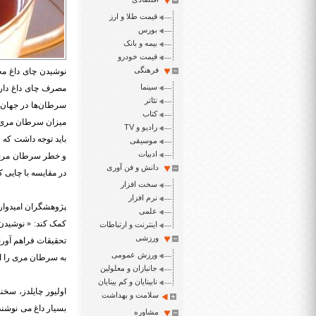
قیمت طلا و ارز
بورس
بیمه و بانک
قیمت خودرو
فرهنگی
نوشیدن چای داغ مخ
سینما
مصرف چای داغ دارن
تئاتر
سرطان‌ها در جهان 
کتاب
میزان سرطان مری 
رادیو و TV
باید توجه داشت که
موسیقی
ادبیات
و خطر سرطان مری د
دانش و فن آوری
در مقایسه با چایی که 4 تا 5 دقیقه پس از ریختن نوشیده می شود، پنج برابر افزایش
سخت افزار
نرم افزار
پژوهشگران امیدوارن
علمی
کمک کند: « نوشیدن
اینترنت و ارتباطات
ورزشی
تحقیقات فراهم آورن
ورزش عمومی
به سرطان مری را ا
جانبازان و معلولین
نابینایان و کم بینایان
اولیور چایلدز، سخ
سلامت و بهداشت
بسیار داغ می نوشند
مشاوره