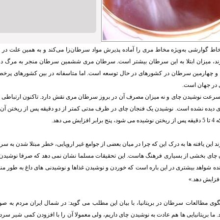
اط گوارشی به‌ویژه مخاط مری را آماده پذیرش مواد سرطان‌‌زا می‌کند و به همین علت در
د، میزان ابتلا به این سرطان بیشتر است. سرطان مری ششمین سرطان منجر به مرگ در میا
و چهارمین سرطان در کشورهای در حال توسعه است. اما متاسفانه در بین کشورهای پرخطر، 
در جهان است.
 سرعت نوشیدن چای و نه میزان مصرف آن در بروز سرطان مری نقش دارد. تاکنون ارتباطی 
یده نشده است. نوشیدن یک فنجان چای در ظرف مدتی کمتر از دو دقیقه پس از ریختن آ
 می دهد.
د این یافته ها به درک این که چرا در میان بعضی از جوامع غیر اروپایی، خطر مبتلا شدن به
 چای بخشی از بسیاری فرهنگ هاست. این تحقیقات مسلما نشان نمی دهد که صرفا نوشیدن چ
ده شواهد بیشتری در این باره است که خوردن و نوشیدن غذاها و نوشیدنی های داغ به طور منظ
فزایش دهد.»
نگوی مطالعات سرطان در بریتانیا، با بیان این مطلب می گوید: در شمال ایران مردم به ص
. ما بریتانیایی ها هم عادت به نوشیدن چای داریم، ولی معمولا آن را با افزودن کمی شیر سرد