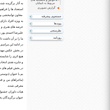
مربوط به نابینایان
به آثار برگزیده شد
گزارش تصویری
استعداد ها را فراهم
معاون توانبخشی بهز
جستجوی پیشرفته
به ویژه افراد دارا
پیوندها
عرصه های هنری و رق
نظرسنجی
علیرضا احمدی پور با
روزنامه
ما را بر آن داشت ت
در ادامه این مراسم 
در بخش عکس مهدیه ک
هیچ اثری را شایسته
و جایزه نقدی انتخا
در بخش فیلم های صد
بم با عنوان (دوستی 
(ماجراهای من و قن
معرفی شدند.
عنوان برگزیدگان بخ