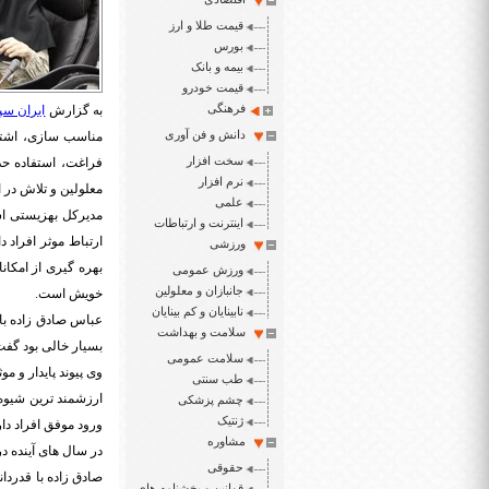
قیمت طلا و ارز
بورس
بیمه و بانک
قیمت خودرو
فرهنگی
به گزارش
ایران سپ
دانش و فن آوری
مناسب سازی، اشتغا
سخت افزار
فراغت، استفاده حد
نرم افزار
معلولین و تلاش در 
علمی
مدیرکل بهزیستی است
اینترنت و ارتباطات
ارتباط موثر افراد د
ورزشی
بهره گیری از امکا
ورزش عمومی
جانبازان و معلولین
خویش است.
نابینایان و کم بینایان
عباس صادق زاده با 
سلامت و بهداشت
بسیار خالی بود گفت
سلامت عمومی
وی پیوند پایدار و مو
طب سنتی
ارزشمند ترین شیوه 
چشم پزشکی
ژنتیک
ورود موفق افراد دار
مشاوره
در سال های آینده د
حقوقی
صادق زاده با قدردا
قوانین و بخشنامه های