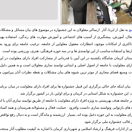
ید
به نقل از ایرنا، آثار ارسالی معلولان به این جشنواره در موضوع های بیان مسائل و مشکلا
ل، آموزش، پیشگیری از آسیب های اجتماعی و آموزش مهارت های زندگی، استفاده بهینه 
اکثری از امکانات موجود، انتظارات معقول معلولین از جامعه، ترغیب جامعه برای ورود ب
ارتقا و استفاده مناسب از این توانمندی ها و در سه حوزه فرهنگی، هنری، ورزشی بوده است.
ان کرمان شامگاه یکشنبه در این آیین با قدردانی از مشارکت افراد دارای معلولیت در این 
ارای معلولیت با جامعه از اصول اصلی و ابتدایی توانمند سازی معلولان است و به همین دلیل اس
نات وسیع فضای مجازی از موثر ترین شیوه های بیان مشکلات و نقطه نظرات آنان پیرامون 
بیان اینکه جای خالی برگزاری این قبیل جشنواره ها برای افراد دارای معلولیت در میان برن
: این جشنواره به‌ شکل استانی در کرمان و برای اولین بار در کشور برگزار شد.
ثر جامعه هدف بهزیستی به ویژه افراد دارای معلولیت با جامعه از طریق توانمند سازی آنان با استف
های بازتوانی وتوانمند سازی دانست وافزود : حمایت فعال و مسئولانه هنرمندان و همه کسان
ای معلولیت به این حوزه دخیل بوده اند، بسیار ارزشمند و ماندگار است و به دنبال رفع نواقص
ر قالب جشنواره ملی برگزار شود.
نی از ادارات فرهنگ و ارشاد اسلامی و شهرداری کرمان با اشاره به کیفیت مطلوب آثار منتخب