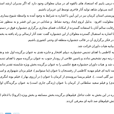
ه درمی یابیم که استعداد های بالقوه ای در میان معلولان وجود دارد که اگر مدیران ارشد اس
 کنند می‌توان شاهد تولید آثار فاخری توسط این عزیزان باشیم.
یستی استان کرمان نیز در این آیین با اشاره به شرایط به وجود آمده به واسطه شیوع بیماری ک
ی معلولیت افزود: بدلیل لزوم ایجاد روحیه نشاط و شادابی در بین این قشر و به منظور شکو
ابت سالم آنان با استفاده گسترده از امکانات فضای مجازی برگزاری جشنواره فوق در دستو
 اشاره به استقبال گسترده معلولان از این جشنواره گفت: تعدد آثار ارسالی و راه یافته به ب
ا در فکر برگزاری آن در قالب جشنواره منطقه ای وحتی کشوری باشیم.
بیانیه هیات داوران قرائت شد.
اظمی با اهدای تندیس جشنواره، دیپلم افتخار و جایزه نقدی به عنوان برگزیده اول شد و ه
 رتبه دوم تشخیص ندادند و یاسین فلاحی از رودبار جنوب به عنوان برگزیده سوم با اهدای تندی
ب شد و هیات داوران جشنواره هیچ عکسی را به عنوان برگزیده بخش ویژه شایسته تقدیر ندانس
 ثانیه ای فیلم مهدیه کاظمی از رفسنجان با عنوان (ما میتوانیم )، فیلم یزدان شهنوازی و ام
نیز گلی است...)، فیلم پریسا نیرومندی از کرمان با عنوان ( در آرزوی بهار )، فیلم پونه لنگری 
دی) و فیلم سعید سلطانی از کرمان با عنوان (زندگی جاری است) به عنوان برگزیدگان اول
ش فیلم‌های صد ثانیه ای معرفی کردند.