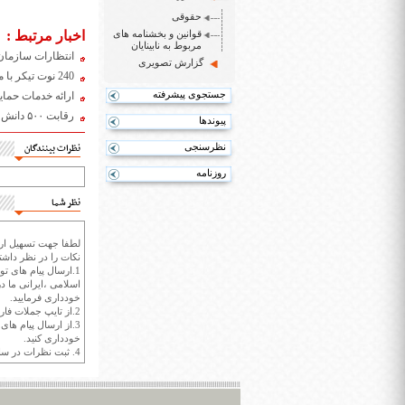
حقوقی
قوانین و بخشنامه های
اخبار مرتبط :
مربوط به نابینایان
انتظارات سازمان
گزارش تصویری
240 نوت تیکر با مشارکت 40 درصدی معاونت ریاست‌جمهوری در اختیار دانش‌آموزان نابینا قرار می‌گیرد
جستجوی پیشرفته
ارائه خدمات حما
رقابت ۵۰۰ دانش آموز استثنایی تهرانی در جشنواره فرهنگی و هنری دانش آموزان با نیازهای ویژه
پیوندها
نظرسنجی
نظرات بینندگان
روزنامه
نظر شما
لطفا جهت تسهیل ارتب
نکات را در نظر داشته
1.ارسال پیام های تو
اسلامی ،ایرانی ما در
خودداری فرمایید.
2.از تایپ جملات فارسی با حروف انگلیسی خودداری کنید.
3.از ارسال پیام ها
خودداری کنید.
4. ثبت نظرات در سايت ايران سپيد براي هر نظر حداکثر 400 واژه است.