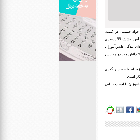
جواد حسینی در کمیته
برنامه‌ریزی سازمان آموزش‌وپرورش استثنایی با تشریح رشد شاخص‌های ملی سال 1400 اظهار داشت: براین‌اساس پوشش 99 درصدی
و ورود به دبستان، پوشش 70 درصدی برنامه سودای بندگی دانش‌آموزان
پایه ششم ابتدایی، پوشش 65 هزارنفری دانش‌آموزان طرح تلفیقی فراگیر با رشد 3 درصد و پوشش 80 هزار و 500 دانش‌آموز در مدارس
ه باید با جدیت پیگیری
یکر است.
 به‌زودی 240 نوت تیکر در اختیار دانش‌آموزان با آسیب بینایی