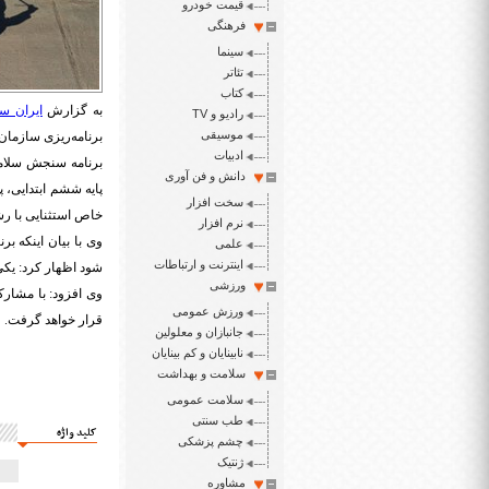
قیمت خودرو
فرهنگی
سینما
تئاتر
کتاب
به گزارش
ایران سپ
رادیو و TV
موسیقی
ادبیات
دانش و فن آوری
سخت افزار
خاص استثنایی با رشد 4 درصد باید در سال 1400 مح
نرم افزار
وی با بیان اینکه بر
علمی
اینترنت و ارتباطات
شود اظهار کرد: یکی
ورزشی
ورزش عمومی
قرار خواهد گرفت.
جانبازان و معلولین
نابینایان و کم بینایان
سلامت و بهداشت
سلامت عمومی
طب سنتی
کلید واژه
چشم پزشکی
ژنتیک
مشاوره