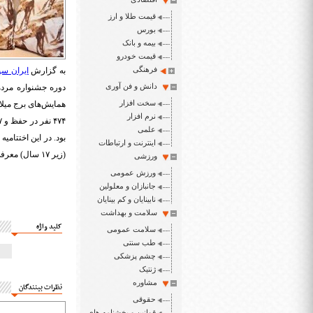
قیمت طلا و ارز
بورس
بیمه و بانک
قیمت خودرو
فرهنگی
به گزارش
ایران سپ
دانش و فن آوری
دوره جشنواره مردم
سخت افزار
همایش‌های برج میلاد
نرم افزار
علمی
بود. در این اختتام
اینترنت و ارتباطات
(زیر ۱۷ سال) معرفی شد.
ورزشی
ورزش عمومی
جانبازان و معلولین
نابینایان و کم بینایان
سلامت و بهداشت
کلید واژه
سلامت عمومی
طب سنتی
چشم پزشکی
ژنتیک
مشاوره
نظرات بینندگان
حقوقی
قوانین و بخشنامه های