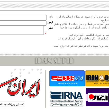
اط خود با ایران سپید، در هنگام ارسال پیام این
نام:
 باشید:
ایمیل:
هین آمیز به هر شکل و با هر ادبیاتی با اخلاق و منش
 تناقض است لذا از ارسال اینگونه پیام ها جدا
نظر:
*
ی تکراری که دیگر مخاطبان آن را ارسال کرده اند