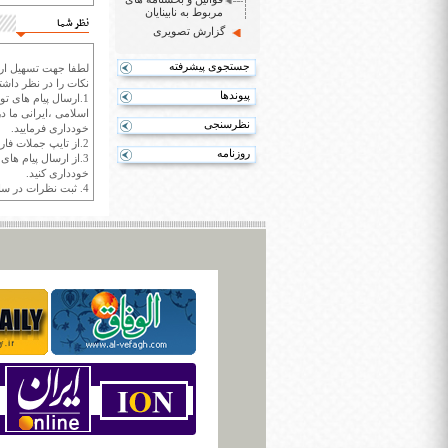
مربوط به نابینایان
نظر شما
گزارش تصویری
جستجوی پیشرفته
لطفا جهت تسهیل ارتب
نکات را در نظر داشته
پیوندها
1.ارسال پیام های تو
اسلامی ،ایرانی ما در
نظرسنجی
خودداری فرمایید.
2.از تایپ جملات فارسی با حروف انگلیسی خودداری کنید.
روزنامه
3.از ارسال پیام ها
خودداری کنید.
4. ثبت نظرات در سايت ايران سپيد براي هر نظر حداکثر 400 واژه است.