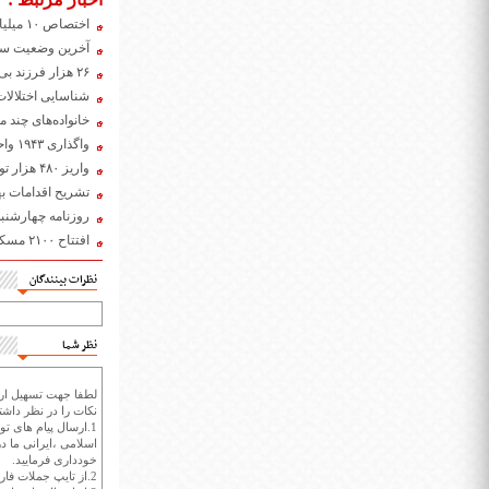
اختصاص ۱۰ میلیارد تومان اعتبار برای تجهیز واحدهای مسکونی مددجویان
آخرین وضعیت ساخ
۲۶ هزار فرزند بی سرپرست و بدسرپرست تحت پوشش بهزیستی/واگذاری ۱۰ هزار کودک به عنوان فرزندخوانده
شناسایی اختلالات
خانواده‌های چند 
واگذاری ۱۹۴۳ واحد مسکونی به مددجویان و معلولان بهزیستی
واریز ۴۸۰ هزار تومان بر روی کارت بانکی معلولان فاقد شغل
تشریح اقدامات بهزیستی درآستانه 12 آذر/ سق
روزنامه چهارشنبه 16 مهر ۹۹
افتتاح ۲۱۰۰ مسکن ویژه خانوارهای دارای معلولیت در هفته آینده
نظرات بینندگان
نظر شما
لطفا جهت تسهیل ارتب
نکات را در نظر داشته
1.ارسال پیام های تو
اسلامی ،ایرانی ما در
خودداری فرمایید.
2.از تایپ جملات فارسی با حروف انگلیسی خودداری کنید.