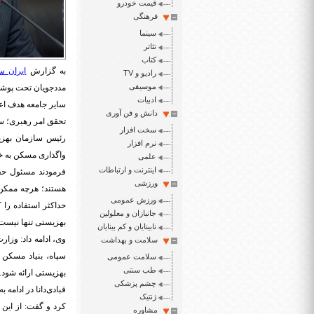
قیمت خودرو
فرهنگی
سینما
تئاتر
کتاب
به گزارش
ایران س
رادیو و TV
موسیقی
ادبیات
سایر جامعه هدف اعم
دانش و فن آوری
تحقق امر رهبری؛ س
سخت افزار
رئیس سازمان بهزیس
نرم افزار
واگذاری مسکن به خ
علمی
اینترنت و ارتباطات
فرمودند مسئول حقی
ورزشی
هستند؛ هرچه ممکن
ورزش عمومی
حداکثر استفاده را
جانبازان و معلولین
بهزیستی تنها نیست 
نابینایان و کم بینایان
وی، ادامه داد: وزا
سلامت و بهداشت
سپاه، بنیاد مسکن
سلامت عمومی
طب سنتی
بهزیستی ارائه شود.
چشم پزشکی
ژنتیک
مشاوره