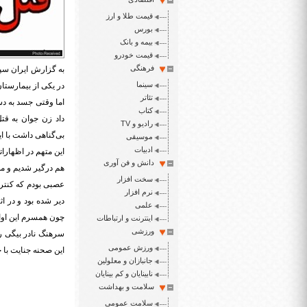
قیمت طلا و ارز
بورس
بیمه و بانک
قیمت خودرو
فرهنگی
سینما
در یکی از بیمارست
تئاتر
اما وقتی جسد به د
کتاب
داد زن جوان به قت
رادیو و TV
بی‌گناهی داشت با ا
موسیقی
ادبیات
این متهم در اظهارات
دانش و فن آوری
هم درگیر شدیم و م
سخت افزار
عصبی بودم که کنترل
نرم افزار
دیر شده بود و در ا
علمی
چون همسرم این اوا
اینترنت و ارتباطات
ورزشی
سرهنگ نادر بیگی رئ
ورزش عمومی
این صحنه جنایت با ح
جانبازان و معلولین
نابینایان و کم بینایان
سلامت و بهداشت
سلامت عمومی