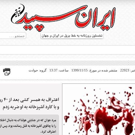
22923
منتشر شده در مورخ: 1399/11/15
ساعت: 13:37
گروه: حوادث
اعتـر
ط بریل در جهان
و با کارد آشپزخانه به او ضربه زدم
مرد جوان که در جنایتی هولناک به دنبال اخ
اعتراف کرد.