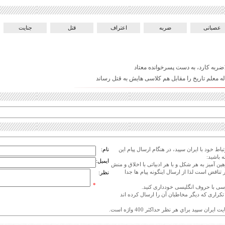
عصبانی
ضربه
اعتراف
قتل
جنایت
اط خود با ایران سپید، در هنگام ارسال پیام این
نام:
 باشید:
ایمیل:
هین آمیز به هر شکل و با هر ادبیاتی با اخلاق و منش
 تناقض است لذا از ارسال اینگونه پیام ها جدا
نظر:
*
ی تکراری که دیگر مخاطبان آن را ارسال کرده اند