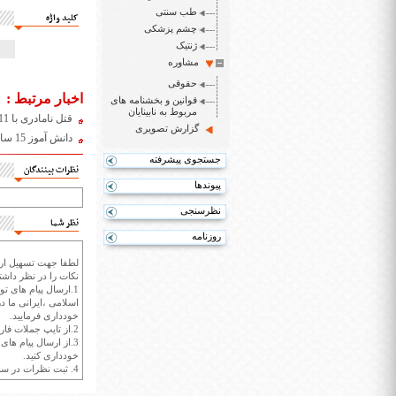
طب سنتی
کلید واژه
چشم پزشکی
ژنتیک
مشاوره
حقوقی
اخبار مرتبط :
قوانین و بخشنامه های
مربوط به نابینایان
قتل نامادری با 11ضربه کارد، به دست پسرخوانده معتاد
گزارش تصویری
دانش آموز 15 ساله معلم تاریخ را مقابل هم کلاسی هایش به قتل رساند
جستجوی پیشرفته
نظرات بینندگان
پیوندها
نظرسنجی
نظر شما
روزنامه
لطفا جهت تسهیل ارتب
نکات را در نظر داشته
1.ارسال پیام های تو
اسلامی ،ایرانی ما در
خودداری فرمایید.
2.از تایپ جملات فارسی با حروف انگلیسی خودداری کنید.
3.از ارسال پیام ها
خودداری کنید.
4. ثبت نظرات در سايت ايران سپيد براي هر نظر حداکثر 400 واژه است.