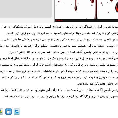
ان‌های کرج شروع شد. همسر مینا در نخستین تحقیقات مدعی شد وی خودزنی کرده است.
ستور قاضی محمد عنبری بازپرس شعبه یکم دادسرای جنایی کرج به پزشکی قانونی منتقل شد 
ل رسیده است؛ بنابراین همسر مینا به‌عنوان نخستین مظنون این جنایت بازداشت شد، اما
ین حال وقتی به اداره پلیس آگاهی استان البرز منتقل شد سرانجام به قتل اعتراف کرد.
ش گفت: من و مینا پنج سال قبل ازدواج کردیم و یک فرزند داریم روز حادثه به‌دنبال اختلاف‌های
ن بشدت عصبانی شدم و با چاقویی که روی پیشخوان آشپزخانه قرار داشت ضربه‌ای به همسرم 
م را از دست داده بودم بعد که به خودم آمدم متوجه اشتباهم شدم خیلی زود مینا را به بیمار
ثر شدت خونریزی فوت کرد از ترسم به دروغ به خانواده‌اش گفتم که مینا خودزنی کرده است و 
خر دچار افسردگی هم شده بود.
یس پلیس آگاهی استان البرز گفت: به‌دنبال اعتراف این متهم وی به اتهام قتل عمد بازداش
ضور بازپرس عنبری وکاراگاهان دایره مبارزه با جرایم جنایی استان البرز انجام خواهد شد.