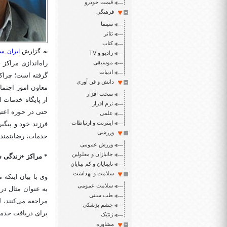
قیمت خودرو
فرهنگی
سینما
تئاتر
کتاب
به گزارش
ایران سپ
رادیو و TV
موسیقی
راه‌اندازی مراک
ادبیات
گرفته است؛ چراکه
دانش و فن آوری
معاون امور اجتما
سخت افزار
نرم افزار
علمی
اینترنت و ارتباطات
فرزند خود و پیگی
ورزشی
خدمات، رضایتمندی
ورزش عمومی
جانبازان و معلولین
* مراکز +زندگی س
نابینایان و کم بینایان
سلامت و بهداشت
وی با بیان اینکه 
سلامت عمومی
به عنوان مثال در
طب سنتی
مراجعه می‌کنند، 
چشم پزشکی
برای دریافت خدما
ژنتیک
مشاوره