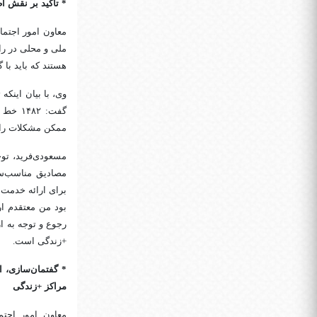
* تاکید بر نقش اط
معاون امور اجتم
ملی و محلی در را
هستند که باید با
وی، با بیان اینک
گفت: ۲
ممکن مشکلات را م
مسعودی‌فرید، توج
مصادیق مناسب‌سا
برای ارائه خدمت 
بود من معتقدم ار
رجوع و توجه به ا
+زندگی است.
* گفتمان‌سازی، ا
مراکز +زندگی
معاون امور اجتم