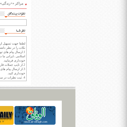
مراکز «+زندگی»؛ 
نظرات بینندگان
نظر شما
لطفا جهت تسهیل ارتب
نکات را در نظر داشته
1.ارسال پیام های تو
اسلامی ،ایرانی ما در
خودداری فرمایید.
2.از تایپ جملات فارسی با حروف انگلیسی خودداری کنید.
3.از ارسال پیام ها
خودداری کنید.
4. ثبت نظرات در سايت ايران سپيد براي هر نظر حداکثر 400 واژه است.