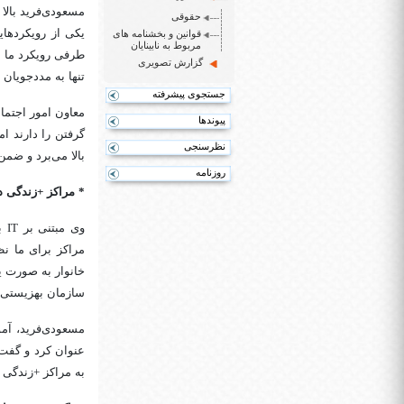
مسعودی‌فرید بالا
حقوقی
یکی از رویکردهای
قوانین و بخشنامه های
مربوط به نابینایان
گزارش تصویری
تنها به مددجویان 
جستجوی پیشرفته
معاون امور اجتم
پیوندها
گرفتن را دارند ا
نظرسنجی
بالا می‌برد و ضم
روزنامه
*
مراکز +زندگی د
وی مبتنی بر IT بودن مراکز +زندگی را یکی از ویژگی‌های مثبت برشمرد و اذعان کرد:
خانوار به صورت ی
سازمان بهزیستی 
مسعودی‌فرید، آمو
عنوان کرد و گفت: 
به مراکز +زندگی د