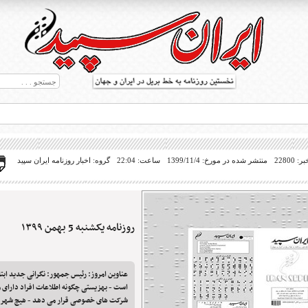
22800
منتشر شده در مورخ: 1399/11/4
ساعت: 22:04
گروه: اخبار روزنامه ایران سپید
روزنامه یکشنبه 5 بهمن ۱۳۹۹
ط بریل در جهان
عناوین امروز: رئیس جمهور: نگرانی جدید ابتلا
است - بهزیستی چگونه اطلاعات افراد دارای مع
شرکت های خصوصی قرار می دهد - هیچ شهر ق