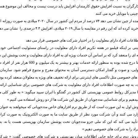
ارگران به نسبت افزایش حقوق کارمندان افزایش یابد درست نیست و مخالف این موضوع هستم.
داده های به دست آمده از چین نشان می دهد ۷۴ درصد از مردم این کشور
این رقم در مقایسه با سال ۲۰۱۹ میلادی، افزایش ۴.۴ درصدی را نشان می دهد./ ایرنا
لاعات افراد دارای معلولیت را در اختیار شرکت های خصوصی قرار می دهد
ی بر اینکه فیلمو در هفته تکریم افراد دارای معلولیت در راستای مسئولیت اجتماعی خود
 ای را منعقد کرد که بر اساس آن خدمات ویژه ای به افراد دارای معلولیت و تحت پوشش این سا
آن طور که در خبرها درج شده بوده به منظور ارائه خدمات بهت
وایی، و صوت و گفتار امکان دسترسی آسان به محتوای مفرح و متنوع فراهم شود. سازمان 
 های خصوصی مثل تاکسی های اینترنتی برای ارائه تخفیف های ویژه به معلولان منعقد کرده بود.
 به چه صورت اطلاعات افراد دارای معلولیت به شرکت های خصوصی برای شناسایی ارائه م
مدیرکل روابط عمومی بهزیستی کل کشور در گفتگو با ایران سپید میگوید: « به طور کلی م
یدهیم و برای شناسایی مددجویان از طریق این شرکت ها از دو روش استفاده می کنیم.»
 روش اول به این صورت است که از طریق نرم افزارهای خاص مددجویانی که میخواهند به عنوان
تأیید می کند که این کد ملی جزو مددجویان تحت پوشش سازمان بهزیستی هست یا نه. ب
اد را به شرکت های خصوصی دهیم.»
ه روش دوم برای جابه جایی اطلاعات میان بهزیستی و شرکت های خصوصی گفت: « شرکت ه