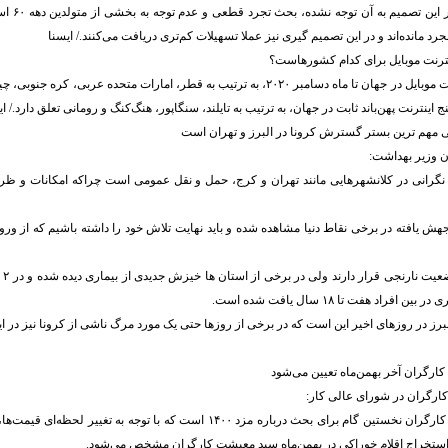
از جمله نکاتی
 مانده‌اند و در این تصمیم گیری نیز عملا تسهیلات کم‌تری دریافت می‌کنند./ ایسنا
ترنت موبایل برای کدام کشورهاست؟
رتبه یک تا پنج اینترنت موبایل در جهان تا ماه دسامبر ۲۰۲۰، به ترتیب به قطر، امارات متحده عربی
ج اینترنت پهن‌باند ثابت در جهان، به ترتیب به تایلند، سنگاپور، هنگ‌کنگ و رومانی تعلق دارد./ ای
 مهم ترین بستر گسترش کرونا در البرز و تهران است
ن وزیر بهداشت:
گرانی در کلانشهرهایی مانند تهران و کرج، حمل و نقل عمومی است چراکه امکانات و ظرفی
ش یافته در برخی نقاط دنیا مشاهده شده و باید نهایت تلاش خود را داشته باشیم که از ور
۱۹ ش
افراد هفت تا ۱۸ سال یافت شده است.
برز در روزهای اخیر این است که در برخی از روزها حتی یک مورد مرگ ناشی از کرونا نیز در 
ارگران آخر بهمن‌ماه تعیین می‌شود
کارگران در شورای عالی کار:
تعیین سبد معیشت کارگران نخستین گام برای بحث درباره مزد ۱۴۰۰ است که با توجه به 
و استخراج اقلام خوراکی در بهمن‌ماه سبد معیشت کارگران مشخص می‌شود.