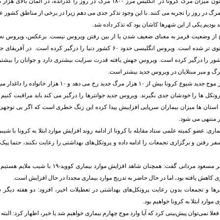
وی ادامه داد: هم اکنون میزان مرگ کرونا در انگلیس مرز ۱۸۰۰ مرگ در روز را گذرانده، د
بالای ۴ هزار مرگ در روز را تجربه می کنند. با این وجود تذکر جدی می دهم زیرا در برخی از مناطق کشور
بودیم.یکی از این شهرها کاشان بود که تذکر داده شد.
از وضعیت قرمز به معنای ضعیف شدن یا از بین رفتن ویروس نیست. برعکس، ویروس نه ت
جهش پیدا کرده و قوی تر شده است. ویروس انگلیسی حدود ۶۰ کشور دنیا را درگیر کرده
 یافته و ۲۶ کشور را درگیر کرده است. ویروس جهش یافته قدرت سرایت بیشتری دارد و جوانان را بی
گ و میر مبتلایان در ویروس جدید بیشتر است.
رئیسی افزود: در هر موج جدید شیوع کرونا بیش از ۱۰ هزار مرگ جدید رخ 
 پروتکل ها را خودشان جدی بگیرند. ویروس جدید جوانترها را درگیر می کند باید مراقبت کنی
 استان ها میزان بیماران سرپایی افزاییش پیدا کرده این زنگ خطری است که اگر بی توجهی 
 منتهی می شود.
ری: عضو کمیته علمی ستاد مقابله با کرونا از ادامه روند افزایش موارد ابتلا به کرونا با شیب
ر رفتن و برگزاری تجمعات را ادامه داده و پروتکل‌های بهداشتی را رعایت نکنند، حتما پیک 
به نقل از ایسنا، دکتر مسعود مردانی گفت: همچنان شاهد افزایش م
اری کاهش یافته بود، اما در حال حاضر به تدریج موارد بیماری مجددا در حال افزایش است.
رها و تجمعات بدون رعایت پروتکل‌های بهداشتی در تعطیلات اخیر، افزود: دو هفته دیگر 
موارد ابتلا به کرونا خواهیم بود.
ه فعلا نمی‌توان پیش‌بینی کرد که آیا وارد موج چهارم بیماری خواهیم شد یا خیر، اظهار کرد: الب