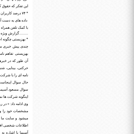
این تفکر که حقوق ک
* ۷۴ درصد کاربران چینی با موبایل خرید می کنند
با کمک تلفن همراه خرید کرده اند که 
..........گزارش ویژه
* بهزیستی چگونه اط
چندی پیش خبری مبن
بهزیستی تفاهم نامه
حرکتی، بینایی، شن
نامه ای را با شرکت
حال سوال اینجاست،
سوال مسعود آسیما 
اینگونه شرکت ها نم
وی ادامه داد: « در
میشود و سایت ما 
اطلاعات شخصی افر
آسیما با اشاره ب