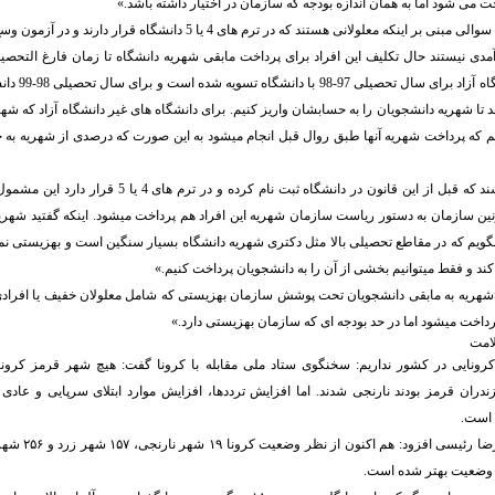
خت می شود اما به همان اندازه بودجه که سازمان در اختیار داشته باشد.»
رضازاده در پاسخ به سوالی مبنی بر اینکه معلولانی هستند که در ترم های 4 یا 5 د
دی نیستند حال تکلیف این افراد برای پرداخت مابقی شهریه دانشگاه تا زمان فارغ التحص
دانشجویان در دان
د تا شهریه دانشجویان را به حسابشان واریز کنیم. برای دانشگاه های غیر دانشگاه آزاد که شه
م که پرداخت شهریه آنها طبق روال قبل انجام میشود به این صورت که درصدی از شهریه به 
حال اگر افرادی باشند که قبل از این قانون در دانشگاه ثبت نام کر
ین سازمان به دستور ریاست سازمان شهریه این افراد هم پرداخت میشود. اینکه گفتید شهر
 بگویم که در مقاطع تحصیلی بالا مثل دکتری شهریه دانشگاه بسیار سنگین است و بهزیستی نمیت
ند و فقط میتوانیم بخشی از آن را به دانشجویان پرداخت کنیم.»
«شهریه به مابقی دانشجویان تحت پوشش سازمان بهزیستی که شامل معلولان خفیف یا افرادی 
پرداخت میشود اما در حد بودجه ای که سازمان بهزیستی دارد.»
لامت
ونایی در کشور نداریم: سخنگوی ستاد ملی مقابله با کرونا گفت: هیچ شهر قرمز کرونا
دران قرمز بودند نارنجی شدند. اما افزایش ترددها، افزایش موارد ابتلای سرپایی و عادی
 است.
به نقل از ایرنا، علی
 وضعیت بهتر شده است.