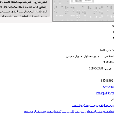
کشور نداریم - هنرمند صیاد لحظه هاست/ گزا
رونمایی کتاب «شب و نگاه»، مجموعه غزل های
شاعر نابینا - انتخاب ترکیب 
- مردی که به 8 زن تجاوز کرده بود، اع
دادند
»
ره 6620
 اسلامی مدیر مسئول: سهیل معینی
 158755388
www.iran
iransepid@icpi
ره......
جدید ابتلای جوانان به کرونا است
اعات افراد دارای معلولیت را در اختیار شرکت های خصوصی قرار می دهد