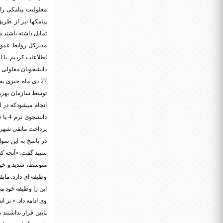
معلولیت پیامکی را 
پیامکها نیز از طری
تمایل داشته باشند م
مدیرکل روابط عموم
اطلاعات کردیم. با 
دانشجویان معلولی که جزو 7 دهک پایین قرار ندارند ش
27 دی ماه خبری 
توسط سازمان بهزیس
انجام میشودکه در ا
پرداخت مابقی شهریه
در پاسخ به این سو
متوسط، شدید و خیل
وظیفه ای دارد. مابق
این را وظیفه خود م
وی ادامه داد: « بر
پایین قرار نداشتند