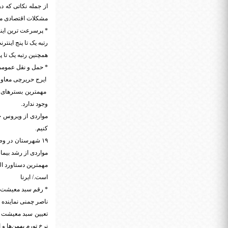
مشکلات اقتصادی مجرد
* پرسرعت ترین این
همچنین رتبه یک تا پن
* حمل و نقل عمومی
ایرج حریرچی معاو
مهمترین بسترهای ن
وجود ندارد.
مواردی از ویروس جه
کنیم.
مواردی از رشد بیماری در بین 
مهمترین دستاورد ال
است./ ایرنا
* رقم سبد معیشت ک
ناصر چمنی نماینده 
نرخ تورم بهمن‌ها 