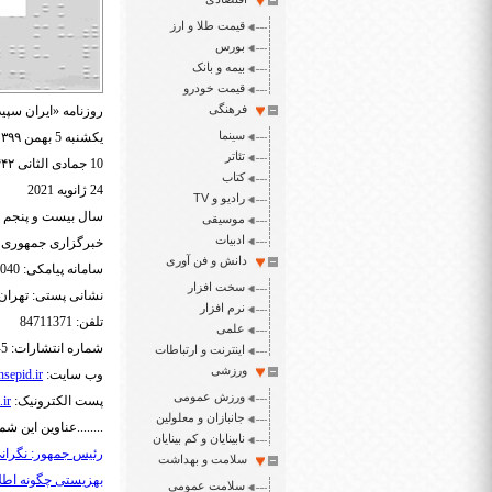
قیمت طلا و ارز
بورس
بیمه و بانک
قیمت خودرو
فرهنگی
روزنامه «ایران سپید
سینما
یکشنبه 5 بهمن ۱۳۹۹
تئاتر
10 جمادی الثانی ۱۴۴۲
کتاب
24 ژانویه 2021
رادیو و TV
سال بیست و پنجم شما
موسیقی
ادبیات
خبرگزاری جمهوری
دانش و فن آوری
سامانه پیامکی: 3000465040
سخت افزار
نشانی پستی: تهران- ص.پ.
نرم افزار
تلفن: 84711371
علمی
شماره انتشارات: 5-88548892
اینترنت و ارتباطات
ورزشی
وب سایت:
sepid.ir
ورزش عمومی
پست الکترونیک:
.ir
جانبازان و معلولین
........عناوین این شما
نابینایان و کم بینایان
رئیس جمهور: نگرانی 
سلامت و بهداشت
بهزیستی چگونه اطل
سلامت عمومی