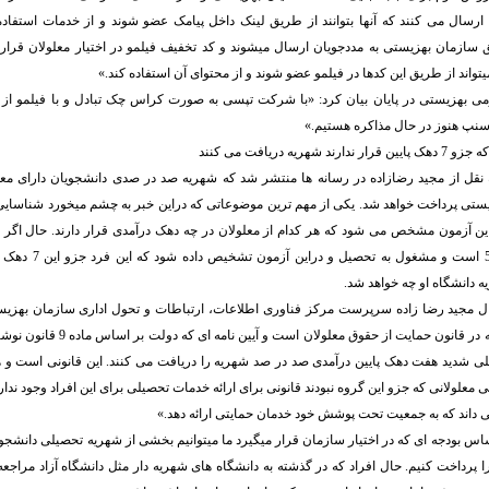
ارسال می کنند که آنها بتوانند از طریق لینک داخل پیامک عضو شوند و از خدمات استفاده کن
ق سازمان بهزیستی به مددجویان ارسال میشوند و کد تخفیف فیلمو در اختیار معلولان قرار
یتواند از طریق این کدها در فیلمو عضو شوند و از محتوای آن استفاده کند.»
ی بهزیستی در پایان بیان کرد: «با شرکت تپسی به صورت کراس چک تبادل و با فیلمو از 
اسنپ هنوز در حال مذاکره هستیم.»
هریه دریافت می کنند
به نقل از مجید رضازاده در رسانه ها منتشر شد که شهریه صد در صدی دانشجویان دارای م
تی پرداخت خواهد شد. یکی از مهم ترین موضوعاتی که دراین خبر به چشم میخورد شناسایی 
ین آزمون مشخص می شود که هر کدام از معلولان در چه دهک درآمدی قرار دارند. حال اگر ف
دانشجوی ترم 4 یا 5 است و 
 دانشگاه او چه خواهد شد.
ال مجید رضا زاده سرپرست مرکز فناوری اطلاعات، ارتباطات و تحول اداری سازمان بهزیس
سپید گفت: «آنچه که در قانون حمایت از حقو
ی شدید هفت دهک پایین درآمدی صد در صد شهریه را دریافت می کنند. این قانونی است و ه
ی معلولانی که جزو این گروه نبودند قانونی برای ارائه خدمات تحصیلی برای این افراد وجود ندا
ی داند که به جمعیت تحت پوشش خود خدمان حمایتی ارائه دهد.»
 اساس بودجه ای که در اختیار سازمان قرار میگیرد ما میتوانیم بخشی از شهریه تحصیلی دانش
 را پرداخت کنیم. حال افراد که در گذشته به دانشگاه های شهریه دار مثل دانشگاه آزاد مراجع