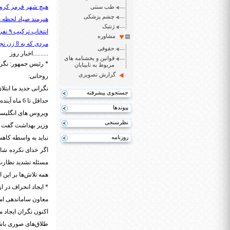
هیچ شهر قرمز کرونا
طب سنتی
چشم پزشکی
هنرمند صیاد لحظه 
ژنتیک
انتخاب ترکیب ۹ نفری کمیسیون ورزشکاران پارالمپیک
مشاوره
مردی که به 8 زن تجاوز کرده بود، اعدام نمی شود/ شاکیان رضایت دادند
حقوقی
..........اخبار روز
قوانین و بخشنامه های
* رئیس جمهور: نگران
مربوط به نابینایان
گزارش تصویری
روحانی:
نگرانی جدید ما ابتلا
جستجوی پیشرفته
حداقل تا 6 ماه آینده دستورالعمل‌های بهداشتی به همین دقت ادامه خواهد داشت
پیوندها
ویروس های انگلیسی 
نظرسنجی
وزیر بهداشت گفت ا
روزنامه
نباید به واسطه کاهش
اگر خدای نکرده شاه
مسئله تشدید نظار
همه تلاش‌ها بر این
* ایجاد انحراف در ازدواج برای دریافت و
معاون ساماندهی ام
طلاق‌های صوری باش