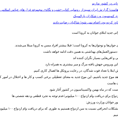
یی در کشور نداریم
هاست/ گزارش ایران سپید از رونمایی کتاب «شب و نگاه»، مجموعه غزل های عباس اسلامی شر
ی جدید ابتلای جوانان به کرونا است
ی جوان‌ها و نوجوان‌ها به کرونا است؛ قبلا بیشتر افراد مسن به کرونا مبتلا می‌شدند.
و افریقایی بسیار نگران کننده اند
ین ویروس جهش یافته مرگ و میر بیشتری به همراه دارد
 ابتلا یا تعداد فوت شدگان، در رعایت پروتکل ها اهمال کاری کنیم.
د موج جدید باشیم، این موج جدید به معنای تعطیلی برخی کسب و کار ها و اختلال در امور 
ت هاست
 است که در ماه بهمن واکسیناسیون در کشور آغاز شود
ام ازدواج ۱۰۰ میلیونی/عدم توجه به تجرد قطعی و دهه شصتی ها
ور جوانان وزارت ورزش:
اکنون نگران ایجاد مشکلات ان
یم.