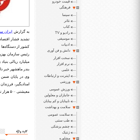
قیمت خودرو
فرهنگی
سینما
تئاتر
کتاب
به گزارش
ایران سپ
رادیو و TV
موسیقی
تشدید فشار اقتصاد
ادبیات
کشور از دستگاه‌ها 
دانش و فن آوری
سخت افزار
میلیارد ریالی بنیا
نرم افزار
بندر ماهشهر خبر داد و گفت: ۵۰۰ هزار تومان کمک هزینه معیشتی برای ۱۶ هزا
علمی
اینترنت و ارتباطات
ورزشی
امدادبگیر، فرزندا
ورزش عمومی
معیشتی ۵۰۰ هزار تومانی برخوردار شدند.
جانبازان و معلولین
نابینایان و کم بینایان
سلامت و بهداشت
سلامت عمومی
طب سنتی
چشم پزشکی
کلید واژه
ژنتیک
مشاوره