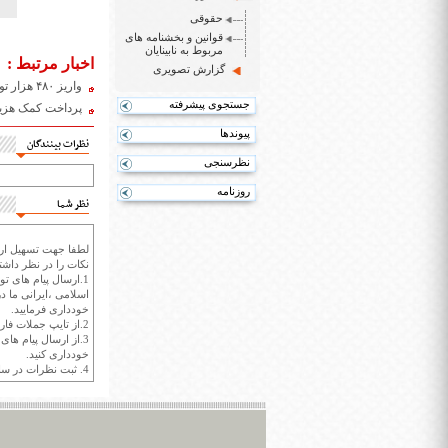
حقوقی
قوانین و بخشنامه های
مربوط به نابینایان
اخبار مرتبط :
گزارش تصویری
واریز ۴۸۰ هزار تومان کمک هزینه معیشتی برای معلولان شدید و خیلی شدید
جستجوی پیشرفته
پرداخت کمک هزینه معیشتی به ۱۰۰ 
پیوندها
نظرات بینندگان
نظرسنجی
روزنامه
نظر شما
لطفا جهت تسهیل ارتب
نکات را در نظر داشته
1.ارسال پیام های تو
اسلامی ،ایرانی ما در
خودداری فرمایید.
2.از تایپ جملات فارسی با حروف انگلیسی خودداری کنید.
3.از ارسال پیام ها
خودداری کنید.
4. ثبت نظرات در سايت ايران سپيد براي هر نظر حداکثر 400 واژه است.