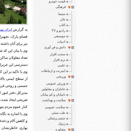
قیمت خودرو
فرهنگی
سینما
تئاتر
کتاب
به گزارش
ایران سپ
رادیو و TV
موسیقی
فضای پارک، تجهیزات
ادبیات
نیز برای آنان داشته 
دانش و فن آوری
وی با بیان این که 
سخت افزار
تعداد معلولان ساک
نرم افزار
دسترسی این عزیزان
علمی
اینترنت و ارتباطات
وی با تاکید بر این 
ورزشی
از سطح ایمنی بالات
ورزش عمومی
جسمی و روحی فرزن
جانبازان و معلولین
مدیرکل دفتر امور 
نابینایان و کم بینایان
تفریحی ایجاد شده 
سلامت و بهداشت
کنار عموم مردم بتوا
سلامت عمومی
طب سنتی
وی با اشاره به نگ
چشم پزشکی
و کاهش آلام و دغدغ
ژنتیک
بهاری خاطرنشان کر
مشاوره