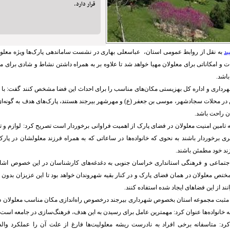
قرار دارد.
ید
به نقل از روابط عمومی استان، عباسعلی بهاری در نشست ساماندهی پارک‌ها ویژه معلول
 و امکاناتی برای معلولان مهیا خواهد شد تا علاوه بر به همراه داشتن نشاط و شادی برای م
باشد.
شهرداری و اداره کل بهزیستی مکان‌های مناسب را برای احداث این فضا مشخص کنند گفت: با تو
ن در محلات سجادشهر، موسی بن جعفر (ع) و مهرشهر بیرجند هستند، پارک‌های هدف به گونه‌
 راحت باشد.
که تامین امنیت معلولان در فضای پارک از اهمیت فراوانی برخوردار است تصریح کرد: لوازم و تج
ری برخوردار باشند به نحوی که خانواده‌ها در ساعاتی که به همراه فرزند معلولشان در پارک
د خود مطمئن باشند.
اجتماعی و فرهنگی استانداری خراسان جنوبی به دغدغه‌های کارشناسان در این خصوص اشار
مختص معلولان در همان فضای پارک و در کنار بقیه شهروندان خواهد بود تا این عزیزان ب
نند از این فضاهای ایجاد شده استفاده کنند.
اه مثبت مجموعه استان بخصوص شهرداری بیرجند درخصوص راه‌اندازی مکان مناسب معلولان 
ه خانواده‌ها عنوان کرد: مهمترین عامل برای رسیدن به این هدف، فرهنگ‌سازی در جامعه است.
د: متاسفانه برخی افراد به نادرست ریشه معلولیت‌ها فارغ از علت آن را عملکرد والد