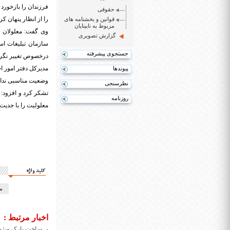
فرزندان را بازخورد
حقوقی
را از انظار پنهان ک
قوانین و بخشنامه های
مربوط به نابینایان
وی گفت: معلولان نب
گزارش تصویری
سازمان تبلیغات اس
جستجوی پیشرفته
درخصوص تغییر نگرش 
مدیرکل دفتر امور ا
پیوندها
وضعیت مناسبی ندارد
نظرسنجی
تشکر کرد و افزود: 
روزنامه
معلولیت را با جدیت 
کلید واژه
م
اخبار مرتبط :
ساخت پارک ویژه معلولین ۹۵ 