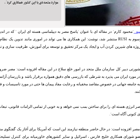
موارد متعددی با این کشور همکاری کردˈ.
پید
ˈمحمود کارمˈ در مقاله ای با عنوان ˈپاسخ مصر به دیپلماسی هسته ای ایران ˈ که در اند
یونایتد سرویسˈ موسوم به RUSI منتشر شد، نوشت: این همکاری ها می تواند در اموری مانند تدوین 
ژه های شیرین کردن آب و ایجاد یک مرکز تحقیق و توسعه برای آموزش، ظرفیت سازی و 
رتی دبیر کل سازمان ملل متحد در امور خلع سلاح در این مقاله افزوده است: مصر ضرو
ر مورد ایران می پذیرد به شرطی که بازرسی های دقیق همواره برقرار باشد و بازرسان آژانس 
به جامعه جهانی در خصوص مقاصد مخفیانه و رعایت مفاد پیمان ها حتی در مورد تاسیسات و فع
ند.
 انرژی هسته ای را برای ساختن بمب نمی خواهد و به خوبی از تمامی الزامات قانونی، تبع
ی کنونی آگاه استˈ.
مصر افزوده است: در حال حاضر منطقه نیازمند این است که آمریکا برای آغاز یک گفتگوی م
و شورای همکاری خلیج فارس ، اسرائیل و سایر کشورهای خاورمیانه برای کنترل تسلیحا