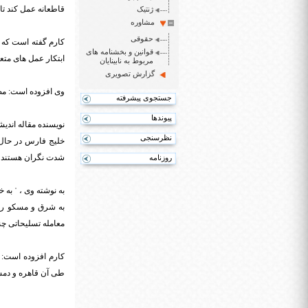
قاطعانه عمل کند تا 
ژنتیک
مشاوره
حقوقی
کارم گفته است که 
قوانین و بخشنامه های
ابتکار عمل های متع
مربوط به نابینایان
گزارش تصویری
وی افزوده است: مصر
جستجوی پیشرفته
پیوندها
نویسنده مقاله اندی
نظرسنجی
خلیج فارس در حال ح
شدت نگران هستندˈ
روزنامه
به نوشته وی ، ˈ به
به شرق و مسکو را 
معامله تسلیحاتی چ
طی آن قاهره و دمش