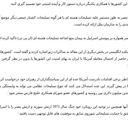
این کشورها با همکاری یکدیگر درباره دستور کار و آینده امنیتی خود تصمیم گیری کنند.
مصر به طور مستمر علیه تسلیحات هسته ای یا هر گونه تسلیحات کشتار جمعی دیگر موضع 
ددی را به سازمان ملل ارائه کرده است.
 همواره بر پیوستن اسراییل به پیمان منع اشاعه تسلیحات هسته ای (ان پی تی) تاکید کرده 
شکده انگلیسی در بخش دیگری از این مقاله به مذاکرات ژنو اشاره کرده و گفته است ˈکشور
اضر از احتمال معامله آمریکا با ایران به بهای امنیت این کشورها یا بدون در نظر گرفتن م
.
 خاطر برخی اقدامات نادرست آمریکا عده ای از این سیاستگذاران از رهبران خود درخواست کرده
در پیش گیرند. این عده استدلال می کنند که تنوع تسلیحات نظامی می تواند به وابستگی 
ندین میلیون دلاری بین روسیه و کشورهای عضو شورای همکاری خلیج فارس منجر شودˈ.
کارم افزوده است: آنها همچنین در توجیه این رویکرد خود جنگ سال 1973 ارتش سور
ق با حمایت تسلیحاتی شوروی سابق به موفقیت های قابل توجهی دست یافتند.ˈ