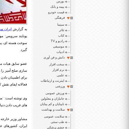
بورس
بیمه و بانک
قیمت خودرو
فرهنگی
سینما
به گزارش
ایران س
تئاتر
کتاب
رادیو و TV
سوخت هسته ای، پرو
موسیقی
گیرد.
ادبیات
دانش و فن آوری
عضو سابق هیات مشو
سخت افزار
نرم افزار
سازی صلح آمیز را د
علمی
برای اطمینان دادن 
اینترنت و ارتباطات
فعالانه ایفای نقش کن
ورزشی
ورزش عمومی
وی نوشته است: ˈمصر
جانبازان و معلولین
نابینایان و کم بینایان
های فریب دادن دنیا
سلامت و بهداشت
سلامت عمومی
مشاور وزیر خارجه 
طب سنتی
ایران، کشورهای عض
چشم پزشکی